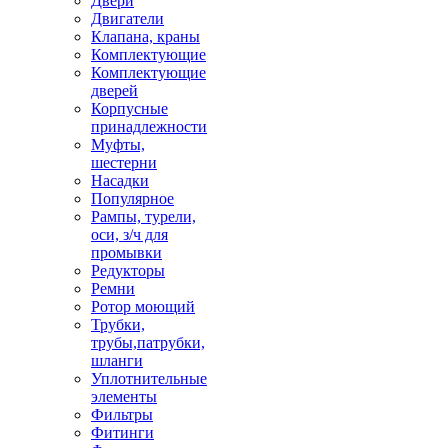
Двери
Двигатели
Клапана, краны
Комплектующие
Комплектующие
дверей
Корпусные
принадлежности
Муфты,
шестерни
Насадки
Популярное
Рампы, турели,
оси, з/ч для
промывки
Редукторы
Ремни
Ротор моющий
Трубки,
трубы,патрубки,
шланги
Уплотнительные
элементы
Фильтры
Фитинги