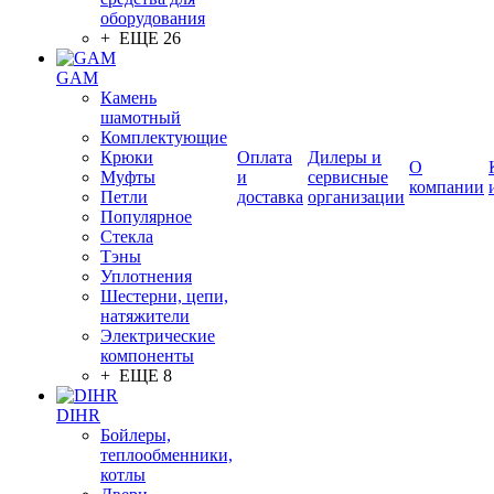
оборудования
+ ЕЩЕ 26
GAM
Камень
шамотный
Комплектующие
Крюки
Оплата
Дилеры и
О
Муфты
и
сервисные
компании
Петли
доставка
организации
Популярное
Стекла
Тэны
Уплотнения
Шестерни, цепи,
натяжители
Электрические
компоненты
+ ЕЩЕ 8
DIHR
Бойлеры,
теплообменники,
котлы