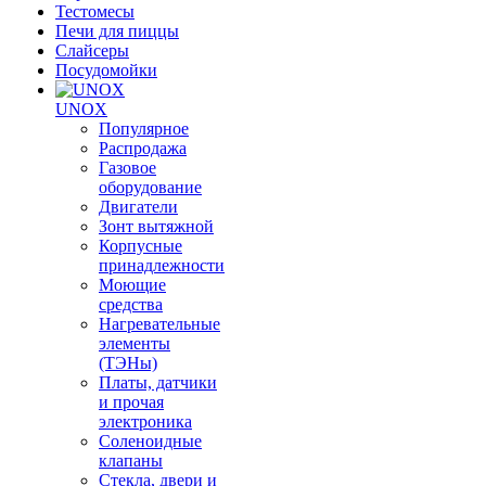
Тестомесы
Печи для пиццы
Слайсеры
Посудомойки
UNOX
Популярное
Распродажа
Газовое
оборудование
Двигатели
Зонт вытяжной
Корпусные
принадлежности
Моющие
средства
Нагревательные
элементы
(ТЭНы)
Платы, датчики
и прочая
электроника
Соленоидные
клапаны
Стекла, двери и