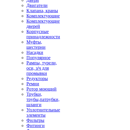
Двери
Двигатели
Клапана, краны
Комплектующие
Комплектующие
дверей
Корпусные
принадлежности
Муфты,
шестерни
Насадки
Популярное
Рампы, турели,
оси, з/ч для
промывки
Редукторы
Ремни
Ротор моющий
Трубки,
трубы,патрубки,
шланги
Уплотнительные
элементы
Фильтры
Фитинги