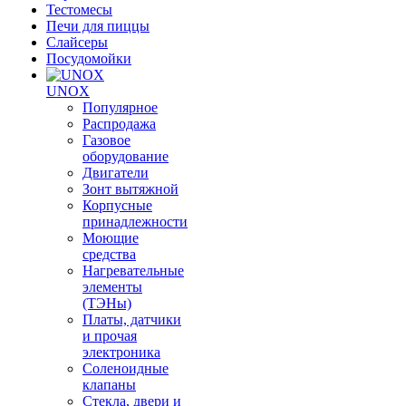
Тестомесы
Печи для пиццы
Слайсеры
Посудомойки
UNOX
Популярное
Распродажа
Газовое
оборудование
Двигатели
Зонт вытяжной
Корпусные
принадлежности
Моющие
средства
Нагревательные
элементы
(ТЭНы)
Платы, датчики
и прочая
электроника
Соленоидные
клапаны
Стекла, двери и