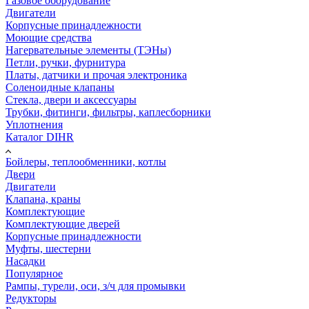
Газовое оборудование
Двигатели
Корпусные принадлежности
Моющие средства
Нагервательные элементы (ТЭНы)
Петли, ручки, фурнитура
Платы, датчики и прочая электроника
Соленоидные клапаны
Стекла, двери и аксессуары
Трубки, фитинги, фильтры, каплесборники
Уплотнения
Каталог DIHR
Бойлеры, теплообменники, котлы
Двери
Двигатели
Клапана, краны
Комплектующие
Комплектующие дверей
Корпусные принадлежности
Муфты, шестерни
Насадки
Популярное
Рампы, турели, оси, з/ч для промывки
Редукторы