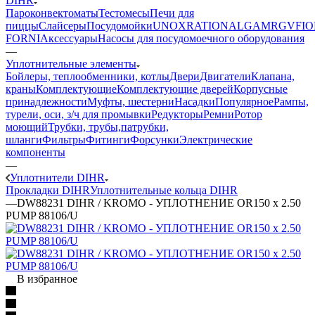
DIHR
Пароконвектоматы
Тестомесы
Печи для
пиццы
Слайсеры
Посудомойки
UNOX
RATIONAL
GAM
RGV
FIO
FORNI
Аксессуары
Насосы для посудомоечного оборудования
—
Уплотнительные элементы
Бойлеры, теплообменники, котлы
Двери
Двигатели
Клапана,
краны
Комплектующие
Комплектующие дверей
Корпусные
принадлежности
Муфты, шестерни
Насадки
Популярное
Рампы,
турели, оси, з/ч для промывки
Редукторы
Ремни
Ротор
моющий
Трубки, трубы,патрубки,
шланги
Фильтры
Фитинги
Форсунки
Электрические
компоненты
—
Уплотнители DIHR
Прокладки DIHR
Уплотнительные кольца DIHR
—
DW88231 DIHR / KROMO - УПЛОТНЕНИЕ OR150 x 2.50
PUMP 88106/U
В избранное