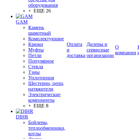
оборудования
+ ЕЩЕ 26
GAM
Камень
шамотный
Комплектующие
Крюки
Оплата
Дилеры и
О
Муфты
и
сервисные
компании
Петли
доставка
организации
Популярное
Стекла
Тэны
Уплотнения
Шестерни, цепи,
натяжители
Электрические
компоненты
+ ЕЩЕ 8
DIHR
Бойлеры,
теплообменники,
котлы