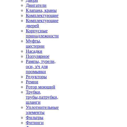
Двери
Двигатели
Клапана, краны
Комплектующие
Комплектующие
дверей
Корпусные
принадлежности
Муфты,
шестерни
Насадки
Популярное
Рампы, турели,
оси, з/ч для
промывки
Редукторы
Ремни
Ротор моющий
Трубки,
трубы,патрубки,
шланги
Уплотнительные
элементы
Фильтры
Фитинги