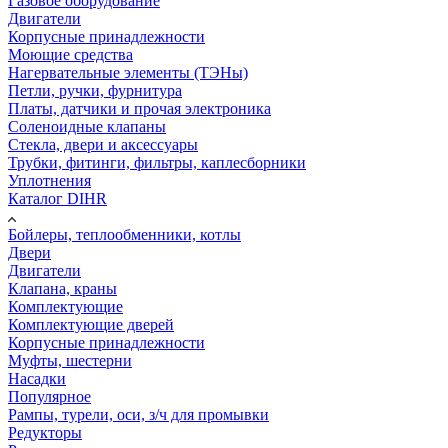
Газовое оборудование
Двигатели
Корпусные принадлежности
Моющие средства
Нагервательные элементы (ТЭНы)
Петли, ручки, фурнитура
Платы, датчики и прочая электроника
Соленоидные клапаны
Стекла, двери и аксессуары
Трубки, фитинги, фильтры, каплесборники
Уплотнения
Каталог DIHR
Бойлеры, теплообменники, котлы
Двери
Двигатели
Клапана, краны
Комплектующие
Комплектующие дверей
Корпусные принадлежности
Муфты, шестерни
Насадки
Популярное
Рампы, турели, оси, з/ч для промывки
Редукторы