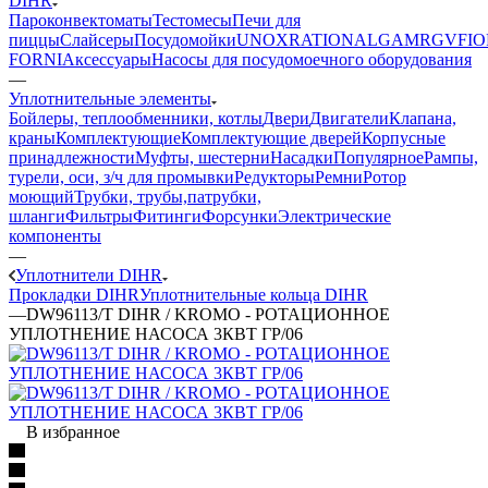
DIHR
Пароконвектоматы
Тестомесы
Печи для
пиццы
Слайсеры
Посудомойки
UNOX
RATIONAL
GAM
RGV
FIO
FORNI
Аксессуары
Насосы для посудомоечного оборудования
—
Уплотнительные элементы
Бойлеры, теплообменники, котлы
Двери
Двигатели
Клапана,
краны
Комплектующие
Комплектующие дверей
Корпусные
принадлежности
Муфты, шестерни
Насадки
Популярное
Рампы,
турели, оси, з/ч для промывки
Редукторы
Ремни
Ротор
моющий
Трубки, трубы,патрубки,
шланги
Фильтры
Фитинги
Форсунки
Электрические
компоненты
—
Уплотнители DIHR
Прокладки DIHR
Уплотнительные кольца DIHR
—
DW96113/T DIHR / KROMO - РОТАЦИОННОЕ
УПЛОТНЕНИЕ НАСОСА 3КВТ ГР/06
В избранное