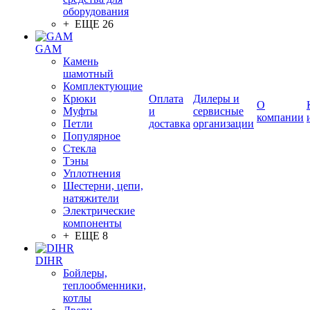
оборудования
+ ЕЩЕ 26
GAM
Камень
шамотный
Комплектующие
Крюки
Оплата
Дилеры и
О
Муфты
и
сервисные
компании
Петли
доставка
организации
Популярное
Стекла
Тэны
Уплотнения
Шестерни, цепи,
натяжители
Электрические
компоненты
+ ЕЩЕ 8
DIHR
Бойлеры,
теплообменники,
котлы