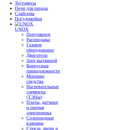
Тестомесы
Печи для пиццы
Слайсеры
Посудомойки
UNOX
Популярное
Распродажа
Газовое
оборудование
Двигатели
Зонт вытяжной
Корпусные
принадлежности
Моющие
средства
Нагревательные
элементы
(ТЭНы)
Платы, датчики
и прочая
электроника
Соленоидные
клапаны
Стекла, двери и