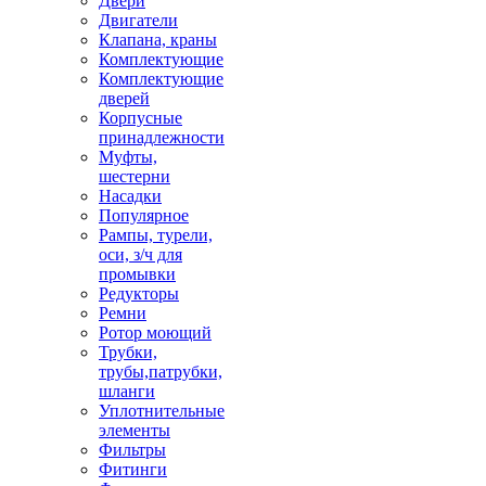
Двери
Двигатели
Клапана, краны
Комплектующие
Комплектующие
дверей
Корпусные
принадлежности
Муфты,
шестерни
Насадки
Популярное
Рампы, турели,
оси, з/ч для
промывки
Редукторы
Ремни
Ротор моющий
Трубки,
трубы,патрубки,
шланги
Уплотнительные
элементы
Фильтры
Фитинги