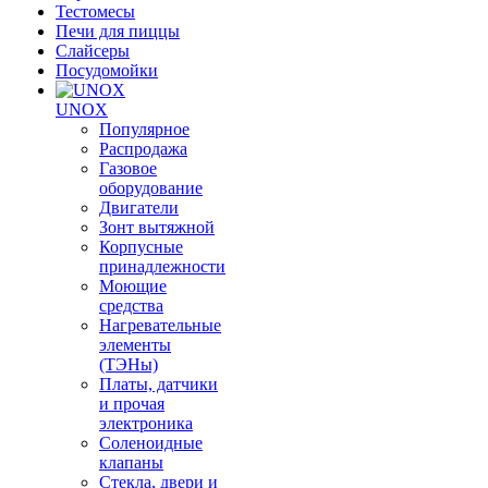
Тестомесы
Печи для пиццы
Слайсеры
Посудомойки
UNOX
Популярное
Распродажа
Газовое
оборудование
Двигатели
Зонт вытяжной
Корпусные
принадлежности
Моющие
средства
Нагревательные
элементы
(ТЭНы)
Платы, датчики
и прочая
электроника
Соленоидные
клапаны
Стекла, двери и