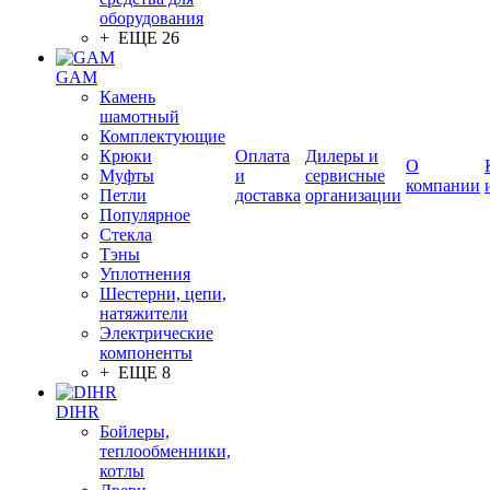
оборудования
+ ЕЩЕ 26
GAM
Камень
шамотный
Комплектующие
Крюки
Оплата
Дилеры и
О
Муфты
и
сервисные
компании
Петли
доставка
организации
Популярное
Стекла
Тэны
Уплотнения
Шестерни, цепи,
натяжители
Электрические
компоненты
+ ЕЩЕ 8
DIHR
Бойлеры,
теплообменники,
котлы