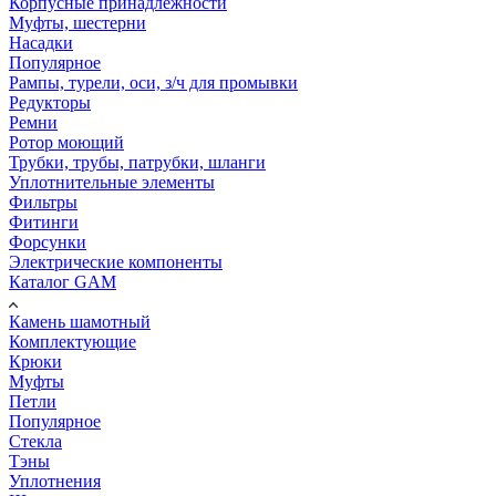
Корпусные принадлежности
Муфты, шестерни
Насадки
Популярное
Рампы, турели, оси, з/ч для промывки
Редукторы
Ремни
Ротор моющий
Трубки, трубы, патрубки, шланги
Уплотнительные элементы
Фильтры
Фитинги
Форсунки
Электрические компоненты
Каталог GAM
Камень шамотный
Комплектующие
Крюки
Муфты
Петли
Популярное
Стекла
Тэны
Уплотнения