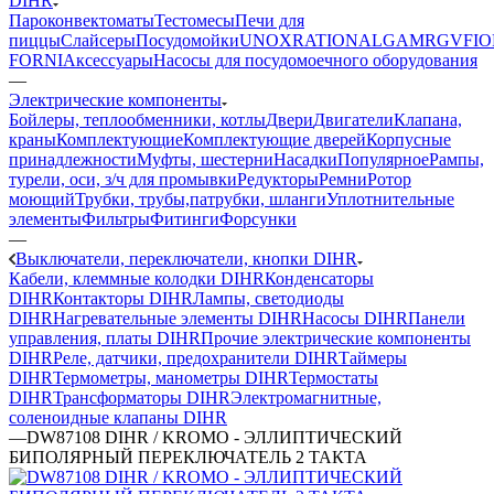
DIHR
Пароконвектоматы
Тестомесы
Печи для
пиццы
Слайсеры
Посудомойки
UNOX
RATIONAL
GAM
RGV
FIO
FORNI
Аксессуары
Насосы для посудомоечного оборудования
—
Электрические компоненты
Бойлеры, теплообменники, котлы
Двери
Двигатели
Клапана,
краны
Комплектующие
Комплектующие дверей
Корпусные
принадлежности
Муфты, шестерни
Насадки
Популярное
Рампы,
турели, оси, з/ч для промывки
Редукторы
Ремни
Ротор
моющий
Трубки, трубы,патрубки, шланги
Уплотнительные
элементы
Фильтры
Фитинги
Форсунки
—
Выключатели, переключатели, кнопки DIHR
Кабели, клеммные колодки DIHR
Конденсаторы
DIHR
Контакторы DIHR
Лампы, светодиоды
DIHR
Нагревательные элементы DIHR
Насосы DIHR
Панели
управления, платы DIHR
Прочие электрические компоненты
DIHR
Реле, датчики, предохранители DIHR
Таймеры
DIHR
Термометры, манометры DIHR
Термостаты
DIHR
Трансформаторы DIHR
Электромагнитные,
соленоидные клапаны DIHR
—
DW87108 DIHR / KROMO - ЭЛЛИПТИЧЕСКИЙ
БИПОЛЯРНЫЙ ПЕРЕКЛЮЧАТЕЛЬ 2 ТАКТА