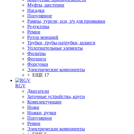
Муфты, шестерни
Насадки
Популярное
Рампы, турели, оси, з/ч для промывки
Редукторы
Ремни
Ротор моющий
Трубки, трубы,патрубки, шланги
Уплотнительные элементы
Фильтры
Фитинги
Форсунки
Электрические компоненты
+ ЕЩЕ 17
RGV
Двигатели
Заточные устройства, круги
Комплектующие
Ножи
Ножки, ручки
Популярное
Ремни
Электрические компоненты