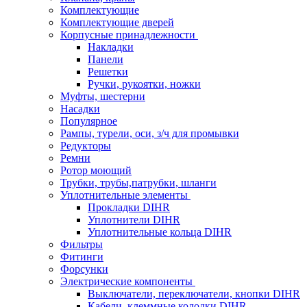
Комплектующие
Комплектующие дверей
Корпусные принадлежности
Накладки
Панели
Решетки
Ручки, рукоятки, ножки
Муфты, шестерни
Насадки
Популярное
Рампы, турели, оси, з/ч для промывки
Редукторы
Ремни
Ротор моющий
Трубки, трубы,патрубки, шланги
Уплотнительные элементы
Прокладки DIHR
Уплотнители DIHR
Уплотнительные кольца DIHR
Фильтры
Фитинги
Форсунки
Электрические компоненты
Выключатели, переключатели, кнопки DIHR
Кабели, клеммные колодки DIHR