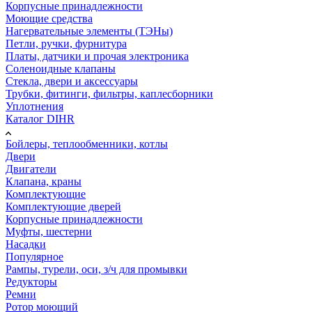
Корпусные принадлежности
Моющие средства
Нагервательные элементы (ТЭНы)
Петли, ручки, фурнитура
Платы, датчики и прочая электроника
Соленоидные клапаны
Стекла, двери и аксессуары
Трубки, фитинги, фильтры, каплесборники
Уплотнения
Каталог DIHR
Бойлеры, теплообменники, котлы
Двери
Двигатели
Клапана, краны
Комплектующие
Комплектующие дверей
Корпусные принадлежности
Муфты, шестерни
Насадки
Популярное
Рампы, турели, оси, з/ч для промывки
Редукторы
Ремни
Ротор моющий