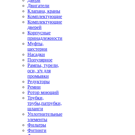
Двери
Двигатели
Клапана, краны
Комплектующие
Комплектующие
дверей
Корпусные
принадлежности
Муфты,
шестерни
Насадки
Популярное
Рампы, турели,
оси, з/ч для
промывки
Редукторы
Ремни
Ротор моющий
Трубки,
трубы,патрубки,
шланги
Уплотнительные
элементы
Фильтры
Фитинги