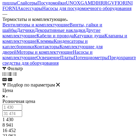
пиццы
Слайсеры
Посудомойки
UNOX
GAM
DIHR
RGV
FIORINI
FORNI
Аксессуары
Насосы для посудомоечного оборудования
—
Термостаты и комплектующие
Вентиляторы и комплектующие
Винты, гайки и
шайбы
Датчики
Декоративные накладки
Другие
комплектующие
Кабели и провода
Катушки душа
Клапаны и
комплектующие
Клеммы
Конденсаторы и
каплесборники
Контакторы
Комплектующие для
дверей
Моторы и комплектующие
Насосы и
комплектующие
Освещение
Платы
Потенциометры
Предохранит
средства для оборудования
Фильтр
Подбор по параметрам
Цена
Розничная цена
1 430
8 941
16 452
23 963