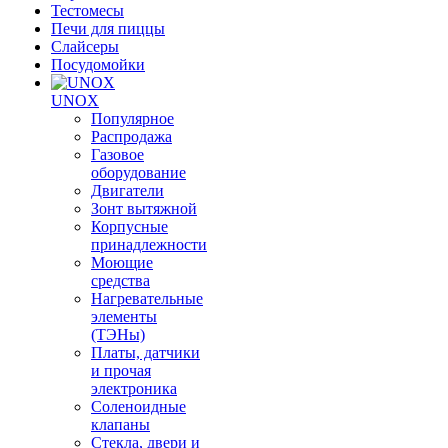
Тестомесы
Печи для пиццы
Слайсеры
Посудомойки
UNOX
Популярное
Распродажа
Газовое
оборудование
Двигатели
Зонт вытяжной
Корпусные
принадлежности
Моющие
средства
Нагревательные
элементы
(ТЭНы)
Платы, датчики
и прочая
электроника
Соленоидные
клапаны
Стекла, двери и