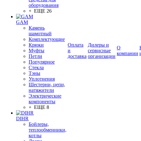
оборудования
+ ЕЩЕ 26
GAM
Камень
шамотный
Комплектующие
Крюки
Оплата
Дилеры и
О
Муфты
и
сервисные
компании
Петли
доставка
организации
Популярное
Стекла
Тэны
Уплотнения
Шестерни, цепи,
натяжители
Электрические
компоненты
+ ЕЩЕ 8
DIHR
Бойлеры,
теплообменники,
котлы