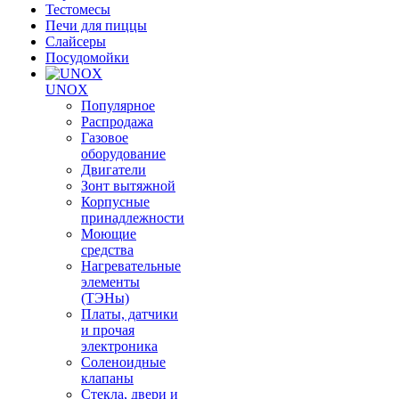
Тестомесы
Печи для пиццы
Слайсеры
Посудомойки
UNOX
Популярное
Распродажа
Газовое
оборудование
Двигатели
Зонт вытяжной
Корпусные
принадлежности
Моющие
средства
Нагревательные
элементы
(ТЭНы)
Платы, датчики
и прочая
электроника
Соленоидные
клапаны
Стекла, двери и