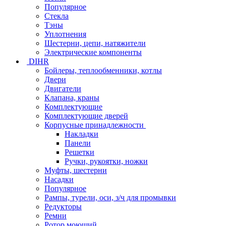
Популярное
Стекла
Тэны
Уплотнения
Шестерни, цепи, натяжители
Электрические компоненты
DIHR
Бойлеры, теплообменники, котлы
Двери
Двигатели
Клапана, краны
Комплектующие
Комплектующие дверей
Корпусные принадлежности
Накладки
Панели
Решетки
Ручки, рукоятки, ножки
Муфты, шестерни
Насадки
Популярное
Рампы, турели, оси, з/ч для промывки
Редукторы
Ремни
Ротор моющий