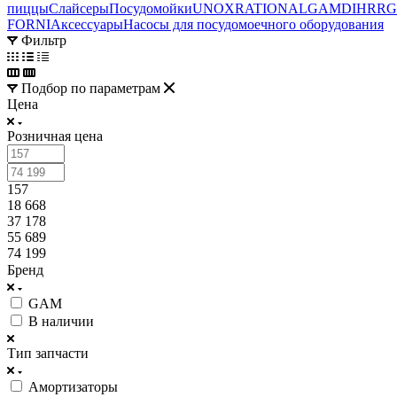
пиццы
Слайсеры
Посудомойки
UNOX
RATIONAL
GAM
DIHR
R
FORNI
Аксессуары
Насосы для посудомоечного оборудования
Фильтр
Подбор по параметрам
Цена
Розничная цена
157
18 668
37 178
55 689
74 199
Бренд
GAM
В наличии
Тип запчасти
Амортизаторы