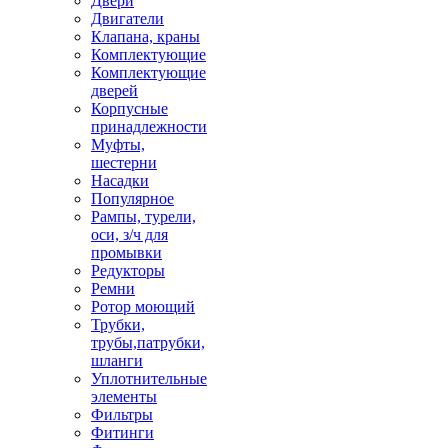
Двери
Двигатели
Клапана, краны
Комплектующие
Комплектующие
дверей
Корпусные
принадлежности
Муфты,
шестерни
Насадки
Популярное
Рампы, турели,
оси, з/ч для
промывки
Редукторы
Ремни
Ротор моющий
Трубки,
трубы,патрубки,
шланги
Уплотнительные
элементы
Фильтры
Фитинги