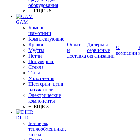
оборудования
+ ЕЩЕ 26
GAM
Камень
шамотный
Комплектующие
Крюки
Оплата
Дилеры и
О
Муфты
и
сервисные
компании
Петли
доставка
организации
Популярное
Стекла
Тэны
Уплотнения
Шестерни, цепи,
натяжители
Электрические
компоненты
+ ЕЩЕ 8
DIHR
Бойлеры,
теплообменники,
котлы