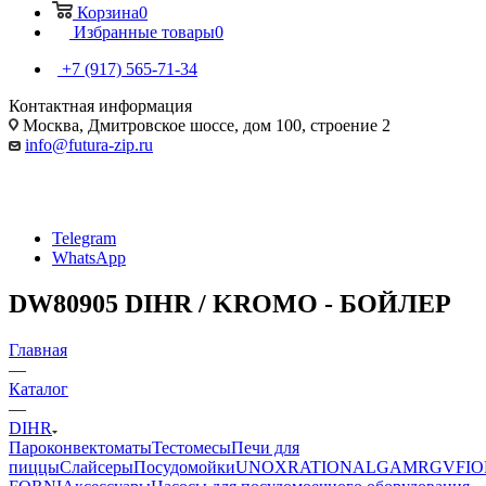
Корзина
0
Избранные товары
0
+7 (917) 565-71-34
Контактная информация
Москва, Дмитровское шоссе, дом 100, строение 2
info@futura-zip.ru
Telegram
WhatsApp
DW80905 DIHR / KROMO - БОЙЛЕР
Главная
—
Каталог
—
DIHR
Пароконвектоматы
Тестомесы
Печи для
пиццы
Слайсеры
Посудомойки
UNOX
RATIONAL
GAM
RGV
FIO