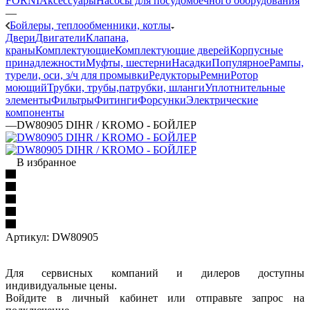
FORNI
Аксессуары
Насосы для посудомоечного оборудования
—
Бойлеры, теплообменники, котлы
Двери
Двигатели
Клапана,
краны
Комплектующие
Комплектующие дверей
Корпусные
принадлежности
Муфты, шестерни
Насадки
Популярное
Рампы,
турели, оси, з/ч для промывки
Редукторы
Ремни
Ротор
моющий
Трубки, трубы,патрубки, шланги
Уплотнительные
элементы
Фильтры
Фитинги
Форсунки
Электрические
компоненты
—
DW80905 DIHR / KROMO - БОЙЛЕР
В избранное
Артикул:
DW80905
Для сервисных компаний и дилеров доступны
индивидуальные цены.
Войдите в личный кабинет или отправьте запрос на