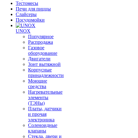
Тестомесы
Печи для пиццы
Слайсеры
Посудомойки
UNOX
Популярное
Распродажа
Газовое
оборудование
Двигатели
Зонт вытяжной
Корпусные
принадлежности
Моющие
средства
Нагревательные
элементы
(ТЭНы)
Платы, датчики
и прочая
электроника
Соленоидные
клапаны
Стекла, двери и