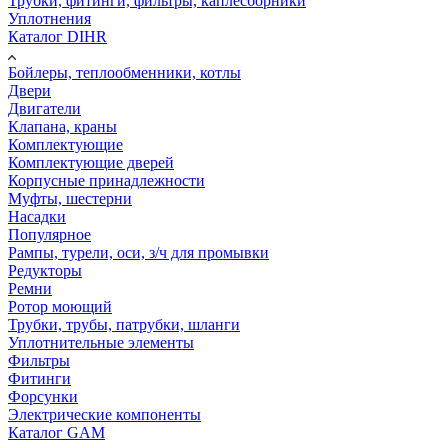
Трубки, фитинги, фильтры, каплесборники
Уплотнения
Каталог DIHR
Бойлеры, теплообменники, котлы
Двери
Двигатели
Клапана, краны
Комплектующие
Комплектующие дверей
Корпусные принадлежности
Муфты, шестерни
Насадки
Популярное
Рампы, турели, оси, з/ч для промывки
Редукторы
Ремни
Ротор моющий
Трубки, трубы, патрубки, шланги
Уплотнительные элементы
Фильтры
Фитинги
Форсунки
Электрические компоненты
Каталог GAM