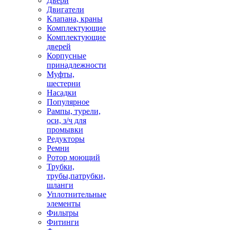
Двери
Двигатели
Клапана, краны
Комплектующие
Комплектующие
дверей
Корпусные
принадлежности
Муфты,
шестерни
Насадки
Популярное
Рампы, турели,
оси, з/ч для
промывки
Редукторы
Ремни
Ротор моющий
Трубки,
трубы,патрубки,
шланги
Уплотнительные
элементы
Фильтры
Фитинги