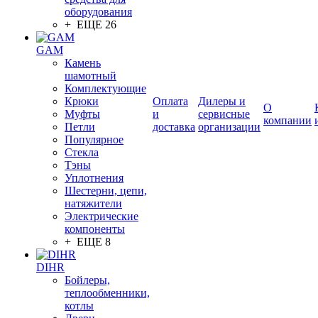
оборудования
+ ЕЩЕ 26
GAM
Камень
шамотный
Комплектующие
Крюки
Оплата
Дилеры и
О
Муфты
и
сервисные
компании
Петли
доставка
организации
Популярное
Стекла
Тэны
Уплотнения
Шестерни, цепи,
натяжители
Электрические
компоненты
+ ЕЩЕ 8
DIHR
Бойлеры,
теплообменники,
котлы