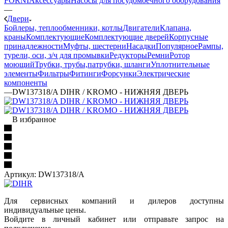
FORNI
Аксессуары
Насосы для посудомоечного оборудования
—
Двери
Бойлеры, теплообменники, котлы
Двигатели
Клапана,
краны
Комплектующие
Комплектующие дверей
Корпусные
принадлежности
Муфты, шестерни
Насадки
Популярное
Рампы,
турели, оси, з/ч для промывки
Редукторы
Ремни
Ротор
моющий
Трубки, трубы,патрубки, шланги
Уплотнительные
элементы
Фильтры
Фитинги
Форсунки
Электрические
компоненты
—
DW137318/A DIHR / KROMO - НИЖНЯЯ ДВЕРЬ
В избранное
Артикул:
DW137318/A
Для сервисных компаний и дилеров доступны
индивидуальные цены.
Войдите в личный кабинет или отправьте запрос на