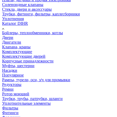
Соленоидные клапаны
Стекла, двери и аксессуары
Трубки, фитинги, фильтры, каплесборники
Уплотнения
Каталог DIHR
Бойлеры, теплообменники, котлы
Двери
Двигатели
Клапана, краны
Комплектующие
Комплектующие дверей
Корпусные принадлежности
Муфты, шестерни
Насадки
Популярное
Рампы, турели, оси, з/ч для промывки
Редукторы
Ремни
Ротор моющий
Трубки, трубы, патрубки, шланги
Уплотнительные элементы
Фильтры
Фитинги