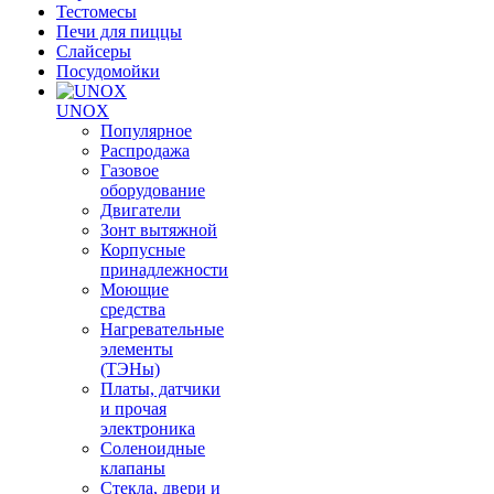
Тестомесы
Печи для пиццы
Слайсеры
Посудомойки
UNOX
Популярное
Распродажа
Газовое
оборудование
Двигатели
Зонт вытяжной
Корпусные
принадлежности
Моющие
средства
Нагревательные
элементы
(ТЭНы)
Платы, датчики
и прочая
электроника
Соленоидные
клапаны
Стекла, двери и