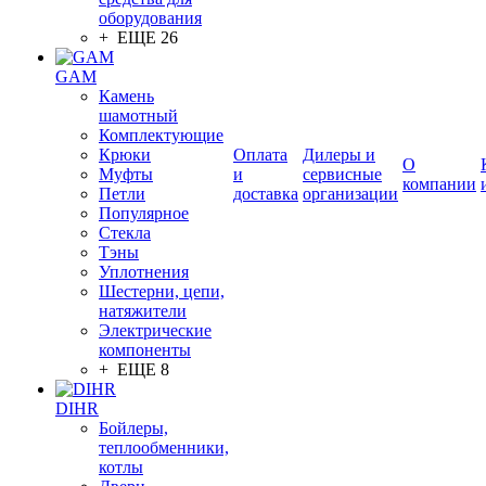
оборудования
+ ЕЩЕ 26
GAM
Камень
шамотный
Комплектующие
Крюки
Оплата
Дилеры и
О
Муфты
и
сервисные
компании
Петли
доставка
организации
Популярное
Стекла
Тэны
Уплотнения
Шестерни, цепи,
натяжители
Электрические
компоненты
+ ЕЩЕ 8
DIHR
Бойлеры,
теплообменники,
котлы