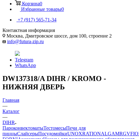
Корзина
0
Избранные товары
0
+7 (917) 565-71-34
Контактная информация
Москва, Дмитровское шоссе, дом 100, строение 2
info@futura-zip.ru
Telegram
WhatsApp
DW137318/A DIHR / KROMO -
НИЖНЯЯ ДВЕРЬ
Главная
—
Каталог
—
DIHR
Пароконвектоматы
Тестомесы
Печи для
пиццы
Слайсеры
Посудомойки
UNOX
RATIONAL
GAM
RGV
FIO