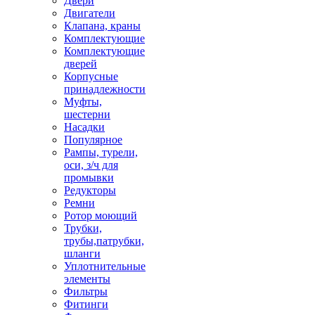
Двери
Двигатели
Клапана, краны
Комплектующие
Комплектующие
дверей
Корпусные
принадлежности
Муфты,
шестерни
Насадки
Популярное
Рампы, турели,
оси, з/ч для
промывки
Редукторы
Ремни
Ротор моющий
Трубки,
трубы,патрубки,
шланги
Уплотнительные
элементы
Фильтры
Фитинги