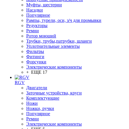
Муфты, шестерни
Насадки
Популярное
Рампы, турели, оси, з/ч для промывки
Редукторы
Ремни
Ротор моющий
Трубки, трубы,патрубки, шланги
Уплотнительные элементы
Фильтры
Фитинги
Форсунки
Электрические компоненты
+ ЕЩЕ 17
RGV
Двигатели
Заточные устройства, круги
Комплектующие
Ножи
Ножки, ручки
Популярное
Ремни
Электрические компоненты