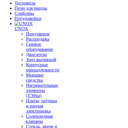
Тестомесы
Печи для пиццы
Слайсеры
Посудомойки
UNOX
Популярное
Распродажа
Газовое
оборудование
Двигатели
Зонт вытяжной
Корпусные
принадлежности
Моющие
средства
Нагревательные
элементы
(ТЭНы)
Платы, датчики
и прочая
электроника
Соленоидные
клапаны
Стекла, двери и