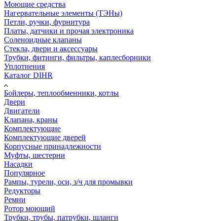
Моющие средства
Нагервательные элементы (ТЭНы)
Петли, ручки, фурнитура
Платы, датчики и прочая электроника
Соленоидные клапаны
Стекла, двери и аксессуары
Трубки, фитинги, фильтры, каплесборники
Уплотнения
Каталог DIHR
Бойлеры, теплообменники, котлы
Двери
Двигатели
Клапана, краны
Комплектующие
Комплектующие дверей
Корпусные принадлежности
Муфты, шестерни
Насадки
Популярное
Рампы, турели, оси, з/ч для промывки
Редукторы
Ремни
Ротор моющий
Трубки, трубы, патрубки, шланги