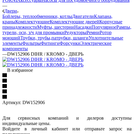
FORNI
Аксессуары
Насосы для посудомоечного оборудования
—
Двери
Бойлеры, теплообменники, котлы
Двигатели
Клапана,
краны
Комплектующие
Комплектующие дверей
Корпусные
принадлежности
Муфты, шестерни
Насадки
Популярное
Рампы,
турели, оси, з/ч для промывки
Редукторы
Ремни
Ротор
моющий
Трубки, трубы,патрубки, шланги
Уплотнительные
элементы
Фильтры
Фитинги
Форсунки
Электрические
компоненты
—
DW152906 DIHR / KROMO - ДВЕРЬ
В избранное
Артикул:
DW152906
Для сервисных компаний и дилеров доступны
индивидуальные цены.
Войдите в личный кабинет или отправьте запрос на