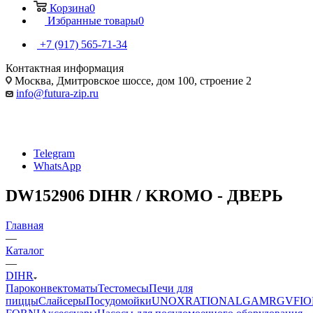
Корзина
0
Избранные товары
0
+7 (917) 565-71-34
Контактная информация
Москва, Дмитровское шоссе, дом 100, строение 2
info@futura-zip.ru
Telegram
WhatsApp
DW152906 DIHR / KROMO - ДВЕРЬ
Главная
—
Каталог
—
DIHR
Пароконвектоматы
Тестомесы
Печи для
пиццы
Слайсеры
Посудомойки
UNOX
RATIONAL
GAM
RGV
FIO