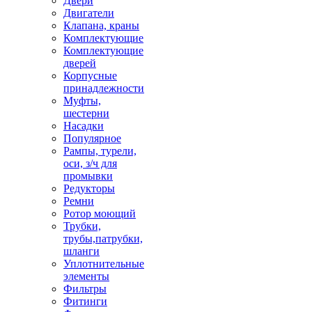
Двери
Двигатели
Клапана, краны
Комплектующие
Комплектующие
дверей
Корпусные
принадлежности
Муфты,
шестерни
Насадки
Популярное
Рампы, турели,
оси, з/ч для
промывки
Редукторы
Ремни
Ротор моющий
Трубки,
трубы,патрубки,
шланги
Уплотнительные
элементы
Фильтры
Фитинги