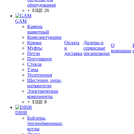
оборудования
+ ЕЩЕ 26
GAM
Камень
шамотный
Комплектующие
Крюки
Оплата
Дилеры и
О
Муфты
и
сервисные
компании
Петли
доставка
организации
Популярное
Стекла
Тэны
Уплотнения
Шестерни, цепи,
натяжители
Электрические
компоненты
+ ЕЩЕ 8
DIHR
Бойлеры,
теплообменники,
котлы