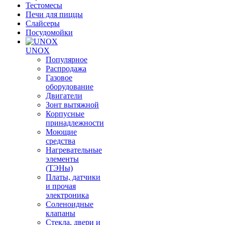
Тестомесы
Печи для пиццы
Слайсеры
Посудомойки
UNOX
Популярное
Распродажа
Газовое
оборудование
Двигатели
Зонт вытяжной
Корпусные
принадлежности
Моющие
средства
Нагревательные
элементы
(ТЭНы)
Платы, датчики
и прочая
электроника
Соленоидные
клапаны
Стекла, двери и