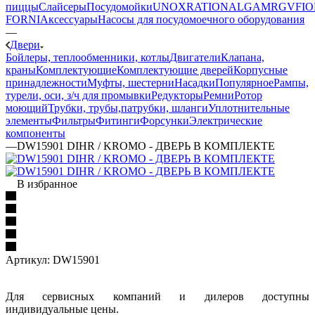
пиццы
Слайсеры
Посудомойки
UNOX
RATIONAL
GAM
RGV
FIO
FORNI
Аксессуары
Насосы для посудомоечного оборудования
—
Двери
Бойлеры, теплообменники, котлы
Двигатели
Клапана,
краны
Комплектующие
Комплектующие дверей
Корпусные
принадлежности
Муфты, шестерни
Насадки
Популярное
Рампы,
турели, оси, з/ч для промывки
Редукторы
Ремни
Ротор
моющий
Трубки, трубы,патрубки, шланги
Уплотнительные
элементы
Фильтры
Фитинги
Форсунки
Электрические
компоненты
—
DW15901 DIHR / KROMO - ДВЕРЬ В КОМПЛЕКТЕ
В избранное
Артикул:
DW15901
Для сервисных компаний и дилеров доступны
индивидуальные цены.