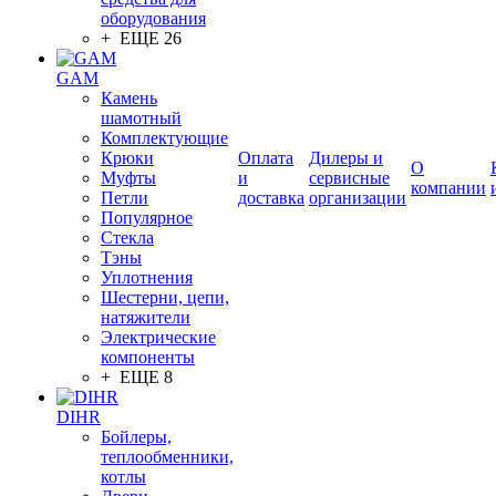
оборудования
+ ЕЩЕ 26
GAM
Камень
шамотный
Комплектующие
Крюки
Оплата
Дилеры и
О
Муфты
и
сервисные
компании
Петли
доставка
организации
Популярное
Стекла
Тэны
Уплотнения
Шестерни, цепи,
натяжители
Электрические
компоненты
+ ЕЩЕ 8
DIHR
Бойлеры,
теплообменники,
котлы