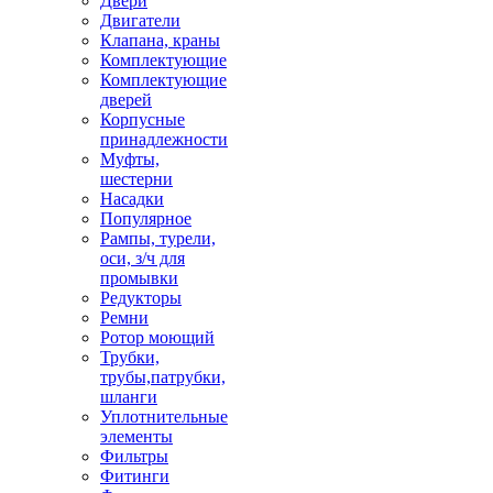
Двери
Двигатели
Клапана, краны
Комплектующие
Комплектующие
дверей
Корпусные
принадлежности
Муфты,
шестерни
Насадки
Популярное
Рампы, турели,
оси, з/ч для
промывки
Редукторы
Ремни
Ротор моющий
Трубки,
трубы,патрубки,
шланги
Уплотнительные
элементы
Фильтры
Фитинги