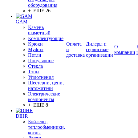
оборудования
+ ЕЩЕ 26
GAM
Камень
шамотный
Комплектующие
Крюки
Оплата
Дилеры и
О
Муфты
и
сервисные
компании
Петли
доставка
организации
Популярное
Стекла
Тэны
Уплотнения
Шестерни, цепи,
натяжители
Электрические
компоненты
+ ЕЩЕ 8
DIHR
Бойлеры,
теплообменники,
котлы