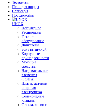
Тестомесы
Печи для пиццы
Слайсеры
Посудомойки
UNOX
Популярное
Распродажа
Газовое
оборудование
Двигатели
Зонт вытяжной
Корпусные
принадлежности
Моющие
средства
Нагревательные
элементы
(ТЭНы)
Платы, датчики
и прочая
электроника
Соленоидные
клапаны
Стекла, двери и