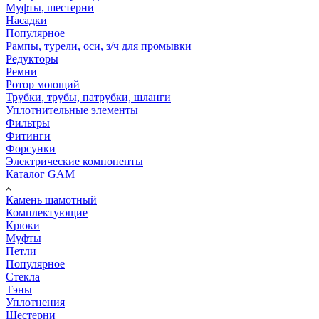
Муфты, шестерни
Насадки
Популярное
Рампы, турели, оси, з/ч для промывки
Редукторы
Ремни
Ротор моющий
Трубки, трубы, патрубки, шланги
Уплотнительные элементы
Фильтры
Фитинги
Форсунки
Электрические компоненты
Каталог GAM
Камень шамотный
Комплектующие
Крюки
Муфты
Петли
Популярное
Стекла
Тэны
Уплотнения
Шестерни