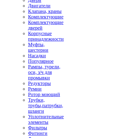
Двери
Двигатели
Клапана, краны
Комплектующие
Комплектующие
дверей
Корпусные
принадлежности
Муфты,
шестерни
Насадки
Популярное
Рампы, турели,
оси, з/ч для
промывки
Редукторы
Ремни
Ротор моющий
Трубки,
трубы,патрубки,
шланги
Уплотнительные
элементы
Фильтры
Фитинги