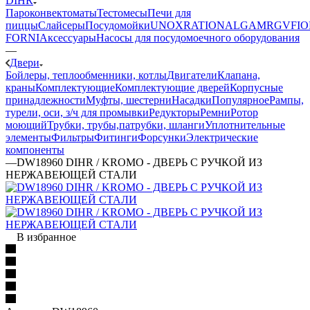
DIHR
Пароконвектоматы
Тестомесы
Печи для
пиццы
Слайсеры
Посудомойки
UNOX
RATIONAL
GAM
RGV
FIO
FORNI
Аксессуары
Насосы для посудомоечного оборудования
—
Двери
Бойлеры, теплообменники, котлы
Двигатели
Клапана,
краны
Комплектующие
Комплектующие дверей
Корпусные
принадлежности
Муфты, шестерни
Насадки
Популярное
Рампы,
турели, оси, з/ч для промывки
Редукторы
Ремни
Ротор
моющий
Трубки, трубы,патрубки, шланги
Уплотнительные
элементы
Фильтры
Фитинги
Форсунки
Электрические
компоненты
—
DW18960 DIHR / KROMO - ДВЕРЬ С РУЧКОЙ ИЗ
НЕРЖАВЕЮЩЕЙ СТАЛИ
В избранное