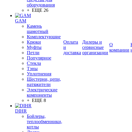
оборудования
+ ЕЩЕ 26
GAM
Камень
шамотный
Комплектующие
Крюки
Оплата
Дилеры и
О
Муфты
и
сервисные
компании
Петли
доставка
организации
Популярное
Стекла
Тэны
Уплотнения
Шестерни, цепи,
натяжители
Электрические
компоненты
+ ЕЩЕ 8
DIHR
Бойлеры,
теплообменники,
котлы