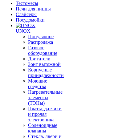
Тестомесы
Печи для пиццы
Слайсеры
Посудомойки
UNOX
Популярное
Распродажа
Газовое
оборудование
Двигатели
Зонт вытяжной
Корпусные
принадлежности
Моющие
средства
Нагревательные
элементы
(ТЭНы)
Платы, датчики
и прочая
электроника
Соленоидные
клапаны
Стекла, двери и