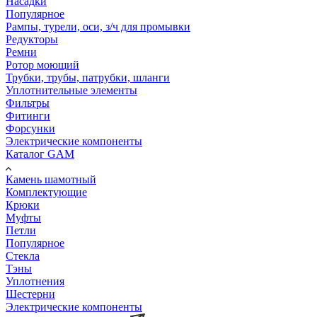
Насадки
Популярное
Рампы, турели, оси, з/ч для промывки
Редукторы
Ремни
Ротор моющий
Трубки, трубы, патрубки, шланги
Уплотнительные элементы
Фильтры
Фитинги
Форсунки
Электрические компоненты
Каталог GAM
Камень шамотный
Комплектующие
Крюки
Муфты
Петли
Популярное
Стекла
Тэны
Уплотнения
Шестерни
Электрические компоненты