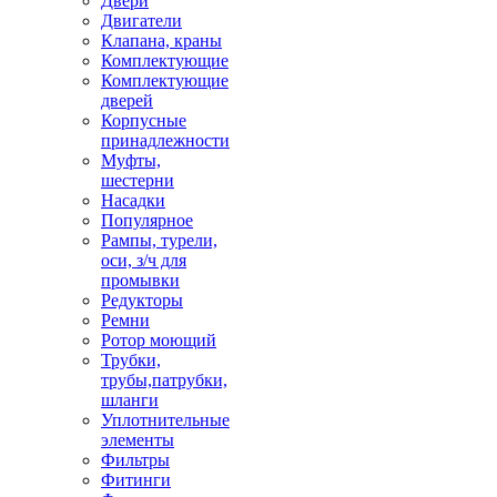
Двери
Двигатели
Клапана, краны
Комплектующие
Комплектующие
дверей
Корпусные
принадлежности
Муфты,
шестерни
Насадки
Популярное
Рампы, турели,
оси, з/ч для
промывки
Редукторы
Ремни
Ротор моющий
Трубки,
трубы,патрубки,
шланги
Уплотнительные
элементы
Фильтры
Фитинги