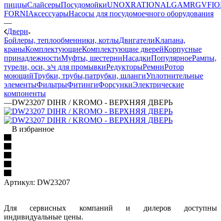
пиццы
Слайсеры
Посудомойки
UNOX
RATIONAL
GAM
RGV
FIO
FORNI
Аксессуары
Насосы для посудомоечного оборудования
—
Двери
Бойлеры, теплообменники, котлы
Двигатели
Клапана,
краны
Комплектующие
Комплектующие дверей
Корпусные
принадлежности
Муфты, шестерни
Насадки
Популярное
Рампы,
турели, оси, з/ч для промывки
Редукторы
Ремни
Ротор
моющий
Трубки, трубы,патрубки, шланги
Уплотнительные
элементы
Фильтры
Фитинги
Форсунки
Электрические
компоненты
—
DW23207 DIHR / KROMO - ВЕРХНЯЯ ДВЕРЬ
В избранное
Артикул:
DW23207
Для сервисных компаний и дилеров доступны
индивидуальные цены.