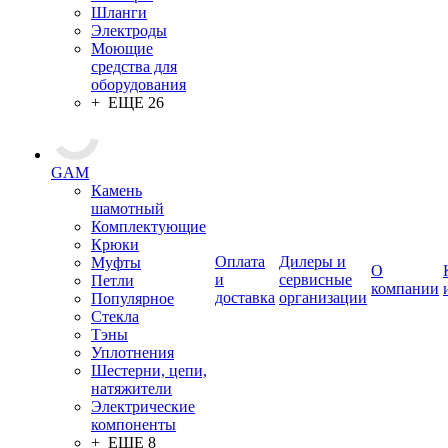
Шланги
Электроды
Моющие
средства для
оборудования
+ ЕЩЕ 26
GAM
Камень
шамотный
Комплектующие
Крюки
Оплата
Дилеры и
Муфты
О
и
сервисные
Петли
компании
доставка
организации
Популярное
Стекла
Тэны
Уплотнения
Шестерни, цепи,
натяжители
Электрические
компоненты
+ ЕЩЕ 8