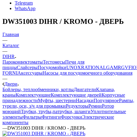
Telegram
WhatsApp
DW351003 DIHR / KROMO - ДВЕРЬ
Главная
—
Каталог
—
DIHR
Пароконвектоматы
Тестомесы
Печи для
пиццы
Слайсеры
Посудомойки
UNOX
RATIONAL
GAM
RGV
FIO
FORNI
Аксессуары
Насосы для посудомоечного оборудования
—
Двери
Бойлеры, теплообменники, котлы
Двигатели
Клапана,
краны
Комплектующие
Комплектующие дверей
Корпусные
принадлежности
Муфты, шестерни
Насадки
Популярное
Рампы,
турели, оси, з/ч для промывки
Редукторы
Ремни
Ротор
моющий
Трубки, трубы,патрубки, шланги
Уплотнительные
элементы
Фильтры
Фитинги
Форсунки
Электрические
компоненты
—
DW351003 DIHR / KROMO - ДВЕРЬ