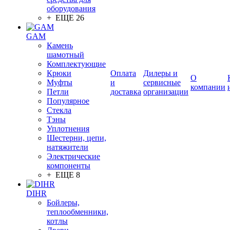
оборудования
+ ЕЩЕ 26
GAM
Камень
шамотный
Комплектующие
Крюки
Оплата
Дилеры и
О
Муфты
и
сервисные
компании
Петли
доставка
организации
Популярное
Стекла
Тэны
Уплотнения
Шестерни, цепи,
натяжители
Электрические
компоненты
+ ЕЩЕ 8
DIHR
Бойлеры,
теплообменники,
котлы