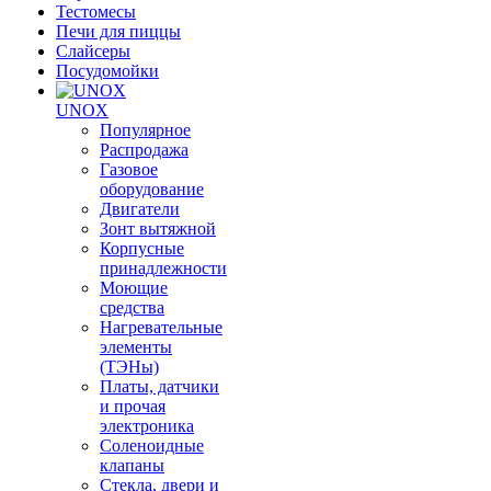
Тестомесы
Печи для пиццы
Слайсеры
Посудомойки
UNOX
Популярное
Распродажа
Газовое
оборудование
Двигатели
Зонт вытяжной
Корпусные
принадлежности
Моющие
средства
Нагревательные
элементы
(ТЭНы)
Платы, датчики
и прочая
электроника
Соленоидные
клапаны
Стекла, двери и