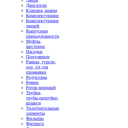
Двери
Двигатели
Клапана, краны
Комплектующие
Комплектующие
дверей
Корпусные
принадлежности
Муфты,
шестерни
Насадки
Популярное
Рампы, турели,
оси, з/ч для
промывки
Редукторы
Ремни
Ротор моющий
Трубки,
трубы,патрубки,
шланги
Уплотнительные
элементы
Фильтры
Фитинги