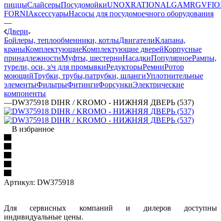
пиццы
Слайсеры
Посудомойки
UNOX
RATIONAL
GAM
RGV
FIO
FORNI
Аксессуары
Насосы для посудомоечного оборудования
—
Двери
Бойлеры, теплообменники, котлы
Двигатели
Клапана,
краны
Комплектующие
Комплектующие дверей
Корпусные
принадлежности
Муфты, шестерни
Насадки
Популярное
Рампы,
турели, оси, з/ч для промывки
Редукторы
Ремни
Ротор
моющий
Трубки, трубы,патрубки, шланги
Уплотнительные
элементы
Фильтры
Фитинги
Форсунки
Электрические
компоненты
—
DW375918 DIHR / KROMO - НИЖНЯЯ ДВЕРЬ (537)
В избранное
Артикул:
DW375918
Для сервисных компаний и дилеров доступны
индивидуальные цены.