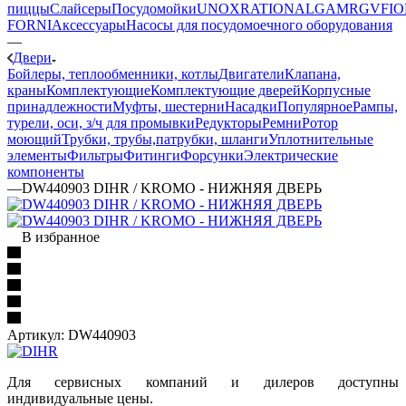
пиццы
Слайсеры
Посудомойки
UNOX
RATIONAL
GAM
RGV
FIO
FORNI
Аксессуары
Насосы для посудомоечного оборудования
—
Двери
Бойлеры, теплообменники, котлы
Двигатели
Клапана,
краны
Комплектующие
Комплектующие дверей
Корпусные
принадлежности
Муфты, шестерни
Насадки
Популярное
Рампы,
турели, оси, з/ч для промывки
Редукторы
Ремни
Ротор
моющий
Трубки, трубы,патрубки, шланги
Уплотнительные
элементы
Фильтры
Фитинги
Форсунки
Электрические
компоненты
—
DW440903 DIHR / KROMO - НИЖНЯЯ ДВЕРЬ
В избранное
Артикул:
DW440903
Для сервисных компаний и дилеров доступны
индивидуальные цены.