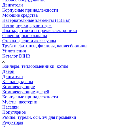
Двигатели
Корпусные принадлежности
Моющие средства
Нагервательные элементы (ТЭНы)
Петли, ручки, фурнитура
Платы, датчики и прочая электроника
Соленоидные клапаны
Стекла, двери и аксессуары
Трубки, фитинги, фильтры, каплесборники
Уплотнения
Каталог DIHR
Бойлеры, теплообменники, котлы
Двери
Двигатели
Клапана, краны
Комплектующие
Комплектующие дверей
Корпусные принадлежности
Муфты, шестерни
Насадки
Популярное
Рампы, турели, оси, з/ч для промывки
Редукторы