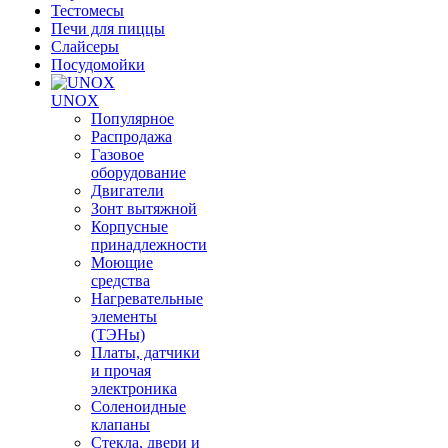
Тестомесы
Печи для пиццы
Слайсеры
Посудомойки
UNOX
Популярное
Распродажа
Газовое
оборудование
Двигатели
Зонт вытяжной
Корпусные
принадлежности
Моющие
средства
Нагревательные
элементы
(ТЭНы)
Платы, датчики
и прочая
электроника
Соленоидные
клапаны
Стекла, двери и