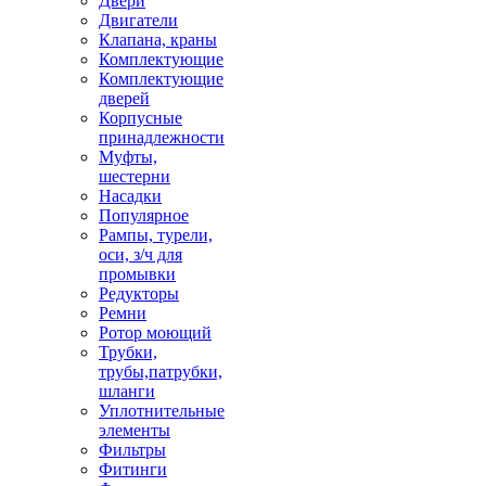
Двери
Двигатели
Клапана, краны
Комплектующие
Комплектующие
дверей
Корпусные
принадлежности
Муфты,
шестерни
Насадки
Популярное
Рампы, турели,
оси, з/ч для
промывки
Редукторы
Ремни
Ротор моющий
Трубки,
трубы,патрубки,
шланги
Уплотнительные
элементы
Фильтры
Фитинги