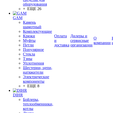
оборудования
+ ЕЩЕ 26
GAM
Камень
шамотный
Комплектующие
Крюки
Оплата
Дилеры и
О
Муфты
и
сервисные
компании
Петли
доставка
организации
Популярное
Стекла
Тэны
Уплотнения
Шестерни, цепи,
натяжители
Электрические
компоненты
+ ЕЩЕ 8
DIHR
Бойлеры,
теплообменники,
котлы