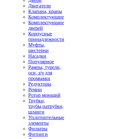
Двери
Двигатели
Клапана, краны
Комплектующие
Комплектующие
дверей
Корпусные
принадлежности
Муфты,
шестерни
Насадки
Популярное
Рампы, турели,
оси, з/ч для
промывки
Редукторы
Ремни
Ротор моющий
Трубки,
трубы,патрубки,
шланги
Уплотнительные
элементы
Фильтры
Фитинги