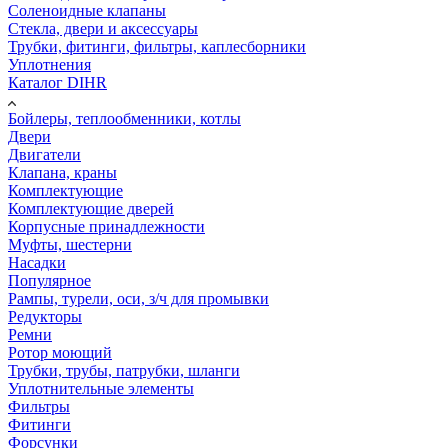
Соленоидные клапаны
Стекла, двери и аксессуары
Трубки, фитинги, фильтры, каплесборники
Уплотнения
Каталог DIHR
Бойлеры, теплообменники, котлы
Двери
Двигатели
Клапана, краны
Комплектующие
Комплектующие дверей
Корпусные принадлежности
Муфты, шестерни
Насадки
Популярное
Рампы, турели, оси, з/ч для промывки
Редукторы
Ремни
Ротор моющий
Трубки, трубы, патрубки, шланги
Уплотнительные элементы
Фильтры
Фитинги
Форсунки