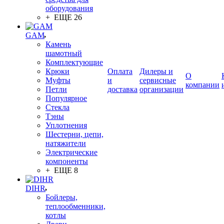
оборудования
+ ЕЩЕ 26
GAM
Камень
шамотный
Комплектующие
Крюки
Оплата
Дилеры и
О
Муфты
и
сервисные
компании
Петли
доставка
организации
Популярное
Стекла
Тэны
Уплотнения
Шестерни, цепи,
натяжители
Электрические
компоненты
+ ЕЩЕ 8
DIHR
Бойлеры,
теплообменники,
котлы