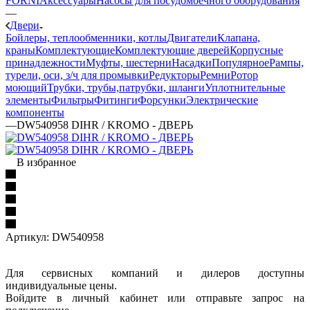
FORNI
Аксессуары
Насосы для посудомоечного оборудования
—
Двери
Бойлеры, теплообменники, котлы
Двигатели
Клапана,
краны
Комплектующие
Комплектующие дверей
Корпусные
принадлежности
Муфты, шестерни
Насадки
Популярное
Рампы,
турели, оси, з/ч для промывки
Редукторы
Ремни
Ротор
моющий
Трубки, трубы,патрубки, шланги
Уплотнительные
элементы
Фильтры
Фитинги
Форсунки
Электрические
компоненты
—
DW540958 DIHR / KROMO - ДВЕРЬ
В избранное
Артикул:
DW540958
Для сервисных компаний и дилеров доступны
индивидуальные цены.
Войдите в личный кабинет или отправьте запрос на