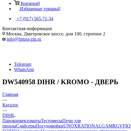
Корзина
0
Избранные товары
0
+7 (917) 565-71-34
Контактная информация
Москва, Дмитровское шоссе, дом 100, строение 2
info@futura-zip.ru
Telegram
WhatsApp
DW540958 DIHR / KROMO - ДВЕРЬ
Главная
—
Каталог
—
DIHR
Пароконвектоматы
Тестомесы
Печи для
пиццы
Слайсеры
Посудомойки
UNOX
RATIONAL
GAM
RGV
FIO