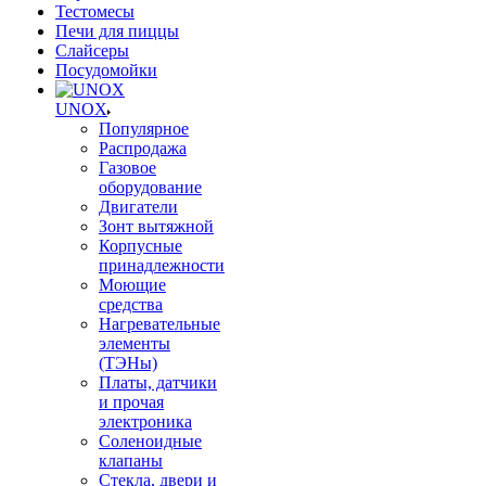
Тестомесы
Печи для пиццы
Слайсеры
Посудомойки
UNOX
Популярное
Распродажа
Газовое
оборудование
Двигатели
Зонт вытяжной
Корпусные
принадлежности
Моющие
средства
Нагревательные
элементы
(ТЭНы)
Платы, датчики
и прочая
электроника
Соленоидные
клапаны
Стекла, двери и