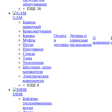
оборудования
+ ЕЩЕ 26
GAM
Камень
шамотный
Комплектующие
Крюки
Оплата
Дилеры и
О
Муфты
и
сервисные
компании
Петли
доставка
организации
Популярное
Стекла
Тэны
Уплотнения
Шестерни, цепи,
натяжители
Электрические
компоненты
+ ЕЩЕ 8
DIHR
Бойлеры,
теплообменники,
котлы