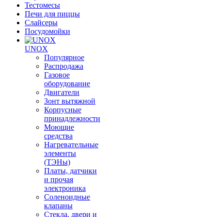
Тестомесы
Печи для пиццы
Слайсеры
Посудомойки
UNOX
Популярное
Распродажа
Газовое
оборудование
Двигатели
Зонт вытяжной
Корпусные
принадлежности
Моющие
средства
Нагревательные
элементы
(ТЭНы)
Платы, датчики
и прочая
электроника
Соленоидные
клапаны
Стекла, двери и