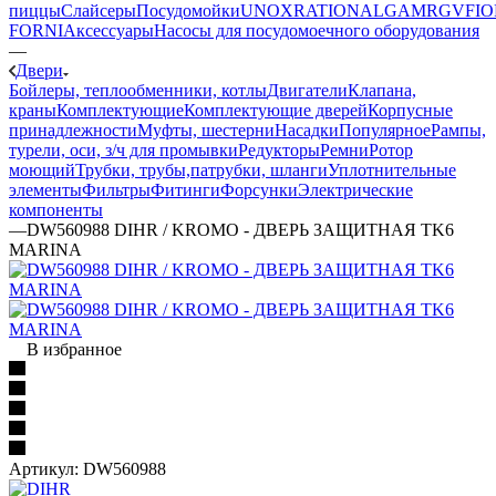
пиццы
Слайсеры
Посудомойки
UNOX
RATIONAL
GAM
RGV
FIO
FORNI
Аксессуары
Насосы для посудомоечного оборудования
—
Двери
Бойлеры, теплообменники, котлы
Двигатели
Клапана,
краны
Комплектующие
Комплектующие дверей
Корпусные
принадлежности
Муфты, шестерни
Насадки
Популярное
Рампы,
турели, оси, з/ч для промывки
Редукторы
Ремни
Ротор
моющий
Трубки, трубы,патрубки, шланги
Уплотнительные
элементы
Фильтры
Фитинги
Форсунки
Электрические
компоненты
—
DW560988 DIHR / KROMO - ДВЕРЬ ЗАЩИТНАЯ TK6
MARINA
В избранное
Артикул:
DW560988