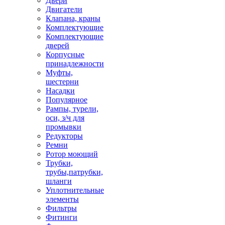
Двери
Двигатели
Клапана, краны
Комплектующие
Комплектующие
дверей
Корпусные
принадлежности
Муфты,
шестерни
Насадки
Популярное
Рампы, турели,
оси, з/ч для
промывки
Редукторы
Ремни
Ротор моющий
Трубки,
трубы,патрубки,
шланги
Уплотнительные
элементы
Фильтры
Фитинги