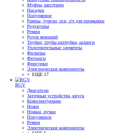
Муфты, шестерни
Насадки
Популярное
Рампы, турели, оси, з/ч для промывки
Редукторы
Ремни
Ротор моющий
Трубки, трубы,патрубки, шланги
Уплотнительные элементы
Фильтры
Фитинги
Форсунки
Электрические компоненты
+ ЕЩЕ 17
RGV
Двигатели
Заточные устройства, круги
Комплектующие
Ножи
Ножки, ручки
Популярное
Ремни
Электрические компоненты