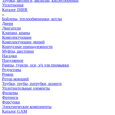
Трубки, фитинги, фильтры, каплесборники
Уплотнения
Каталог DIHR
Бойлеры, теплообменники, котлы
Двери
Двигатели
Клапана, краны
Комплектующие
Комплектующие дверей
Корпусные принадлежности
Муфты, шестерни
Насадки
Популярное
Рампы, турели, оси, з/ч для промывки
Редукторы
Ремни
Ротор моющий
Трубки, трубы, патрубки, шланги
Уплотнительные элементы
Фильтры
Фитинги
Форсунки
Электрические компоненты
Каталог GAM