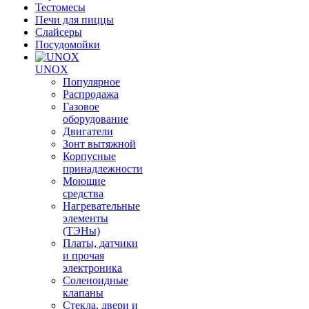
Тестомесы
Печи для пиццы
Слайсеры
Посудомойки
UNOX
Популярное
Распродажа
Газовое
оборудование
Двигатели
Зонт вытяжной
Корпусные
принадлежности
Моющие
средства
Нагревательные
элементы
(ТЭНы)
Платы, датчики
и прочая
электроника
Соленоидные
клапаны
Стекла, двери и