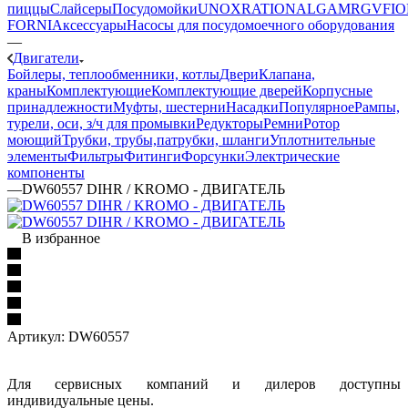
пиццы
Слайсеры
Посудомойки
UNOX
RATIONAL
GAM
RGV
FIO
FORNI
Аксессуары
Насосы для посудомоечного оборудования
—
Двигатели
Бойлеры, теплообменники, котлы
Двери
Клапана,
краны
Комплектующие
Комплектующие дверей
Корпусные
принадлежности
Муфты, шестерни
Насадки
Популярное
Рампы,
турели, оси, з/ч для промывки
Редукторы
Ремни
Ротор
моющий
Трубки, трубы,патрубки, шланги
Уплотнительные
элементы
Фильтры
Фитинги
Форсунки
Электрические
компоненты
—
DW60557 DIHR / KROMO - ДВИГАТЕЛЬ
В избранное
Артикул:
DW60557
Для сервисных компаний и дилеров доступны
индивидуальные цены.