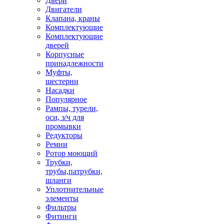
Двери
Двигатели
Клапана, краны
Комплектующие
Комплектующие
дверей
Корпусные
принадлежности
Муфты,
шестерни
Насадки
Популярное
Рампы, турели,
оси, з/ч для
промывки
Редукторы
Ремни
Ротор моющий
Трубки,
трубы,патрубки,
шланги
Уплотнительные
элементы
Фильтры
Фитинги