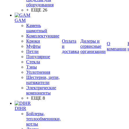
оборудования
+ ЕЩЕ 26
GAM
Камень
шамотный
Комплектующие
Крюки
Оплата
Дилеры и
О
Муфты
и
сервисные
компании
Петли
доставка
организации
Популярное
Стекла
Тэны
Уплотнения
Шестерни, цепи,
натяжители
Электрические
компоненты
+ ЕЩЕ 8
DIHR
Бойлеры,
теплообменники,
котлы