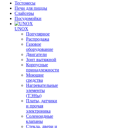
Тестомесы
Печи для пиццы
Слайсеры
Посудомойки
UNOX
Популярное
Распродажа
Газовое
оборудование
Двигатели
Зонт вытяжной
Корпусные
принадлежности
Моющие
средства
Нагревательные
элементы
(ТЭНы)
Платы, датчики
и прочая
электроника
Соленоидные
клапаны
Стекла, двери и