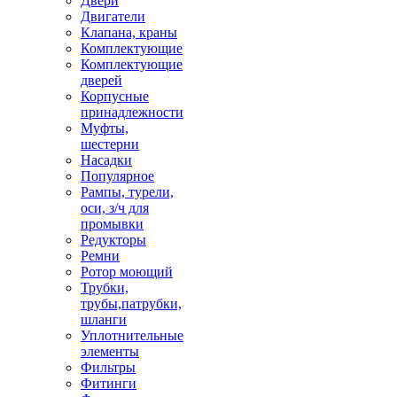
Двери
Двигатели
Клапана, краны
Комплектующие
Комплектующие
дверей
Корпусные
принадлежности
Муфты,
шестерни
Насадки
Популярное
Рампы, турели,
оси, з/ч для
промывки
Редукторы
Ремни
Ротор моющий
Трубки,
трубы,патрубки,
шланги
Уплотнительные
элементы
Фильтры
Фитинги