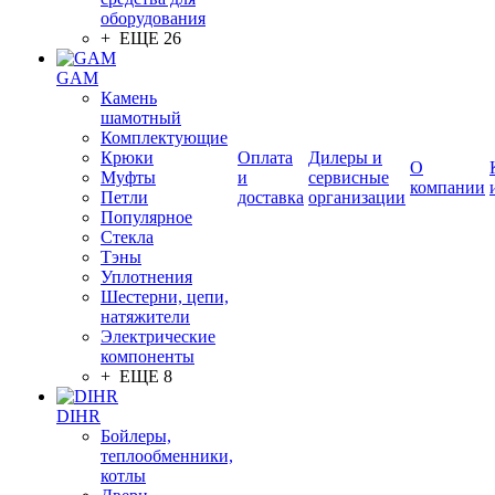
оборудования
+ ЕЩЕ 26
GAM
Камень
шамотный
Комплектующие
Крюки
Оплата
Дилеры и
О
Муфты
и
сервисные
компании
Петли
доставка
организации
Популярное
Стекла
Тэны
Уплотнения
Шестерни, цепи,
натяжители
Электрические
компоненты
+ ЕЩЕ 8
DIHR
Бойлеры,
теплообменники,
котлы