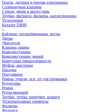
Платы, датчики и прочая электроника
Соленоидные клапаны
Стекла, двери и аксессуары
Трубки, фитинги, фильтры, каплесборники
Уплотнения
Каталог DIHR
Бойлеры, теплообменники, котлы
Двери
Двигатели
Клапана, краны
Комплектующие
Комплектующие дверей
Корпусные принадлежности
Муфты, шестерни
Насадки
Популярное
Рампы, турели, оси, з/ч для промывки
Редукторы
Ремни
Ротор моющий
Трубки, трубы, патрубки, шланги
Уплотнительные элементы
Фильтры
Фитинги