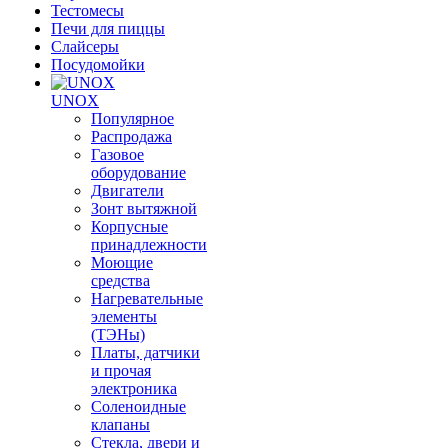
Тестомесы
Печи для пиццы
Слайсеры
Посудомойки
UNOX
Популярное
Распродажа
Газовое
оборудование
Двигатели
Зонт вытяжной
Корпусные
принадлежности
Моющие
средства
Нагревательные
элементы
(ТЭНы)
Платы, датчики
и прочая
электроника
Соленоидные
клапаны
Стекла, двери и