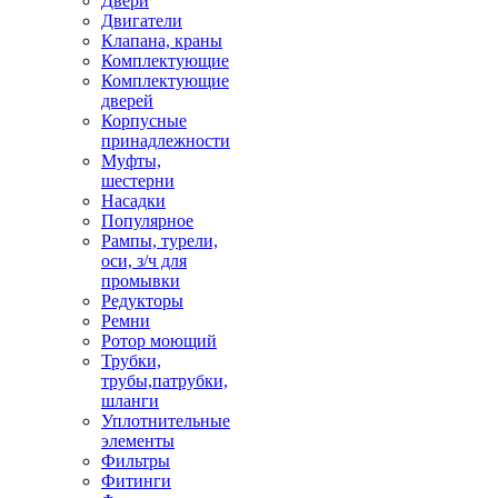
Двери
Двигатели
Клапана, краны
Комплектующие
Комплектующие
дверей
Корпусные
принадлежности
Муфты,
шестерни
Насадки
Популярное
Рампы, турели,
оси, з/ч для
промывки
Редукторы
Ремни
Ротор моющий
Трубки,
трубы,патрубки,
шланги
Уплотнительные
элементы
Фильтры
Фитинги