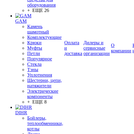
оборудования
+ ЕЩЕ 26
GAM
Камень
шамотный
Комплектующие
Крюки
Оплата
Дилеры и
О
Муфты
и
сервисные
компании
Петли
доставка
организации
Популярное
Стекла
Тэны
Уплотнения
Шестерни, цепи,
натяжители
Электрические
компоненты
+ ЕЩЕ 8
DIHR
Бойлеры,
теплообменники,
котлы