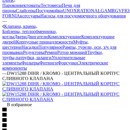
DIHR
Пароконвектоматы
Тестомесы
Печи для
пиццы
Слайсеры
Посудомойки
UNOX
RATIONAL
GAM
RGV
FIO
FORNI
Аксессуары
Насосы для посудомоечного оборудования
—
Клапана, краны
Бойлеры, теплообменники,
котлы
Двери
Двигатели
Комплектующие
Комплектующие
дверей
Корпусные принадлежности
Муфты,
шестерни
Насадки
Популярное
Рампы, турели, оси, з/ч для
промывки
Редукторы
Ремни
Ротор моющий
Трубки,
трубы,патрубки, шланги
Уплотнительные
элементы
Фильтры
Фитинги
Форсунки
Электрические
компоненты
—
DW15288 DIHR / KROMO - ЦЕНТРАЛЬНЫЙ КОРПУС
СЛИВНОГО КЛАПАНА
В избранное