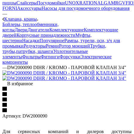
пиццы
Слайсеры
Посудомойки
UNOX
RATIONAL
GAM
RGV
FIO
FORNI
Аксессуары
Насосы для посудомоечного оборудования
—
Клапана, краны
Бойлеры, теплообменники,
котлы
Двери
Двигатели
Комплектующие
Комплектующие
дверей
Корпусные принадлежности
Муфты,
шестерни
Насадки
Популярное
Рампы, турели, оси, з/ч для
промывки
Редукторы
Ремни
Ротор моющий
Трубки,
трубы,патрубки, шланги
Уплотнительные
элементы
Фильтры
Фитинги
Форсунки
Электрические
компоненты
—
DW2000090 DIHR / KROMO - ПАРОВОЙ КЛАПАН 3/4"
В избранное
Артикул:
DW2000090
Для сервисных компаний и дилеров доступны