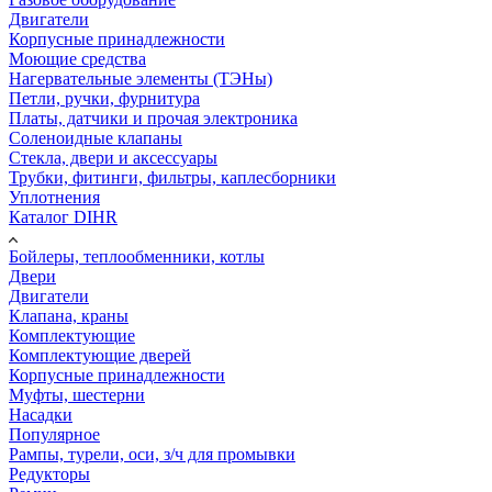
Двигатели
Корпусные принадлежности
Моющие средства
Нагервательные элементы (ТЭНы)
Петли, ручки, фурнитура
Платы, датчики и прочая электроника
Соленоидные клапаны
Стекла, двери и аксессуары
Трубки, фитинги, фильтры, каплесборники
Уплотнения
Каталог DIHR
Бойлеры, теплообменники, котлы
Двери
Двигатели
Клапана, краны
Комплектующие
Комплектующие дверей
Корпусные принадлежности
Муфты, шестерни
Насадки
Популярное
Рампы, турели, оси, з/ч для промывки
Редукторы