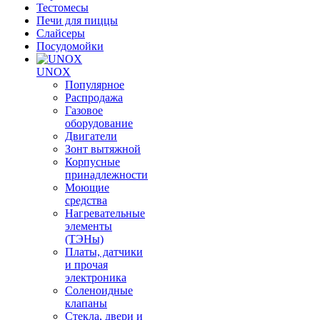
Тестомесы
Печи для пиццы
Слайсеры
Посудомойки
UNOX
Популярное
Распродажа
Газовое
оборудование
Двигатели
Зонт вытяжной
Корпусные
принадлежности
Моющие
средства
Нагревательные
элементы
(ТЭНы)
Платы, датчики
и прочая
электроника
Соленоидные
клапаны
Стекла, двери и