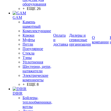
оборудования
+ ЕЩЕ 26
GAM
Камень
шамотный
Комплектующие
Крюки
Оплата
Дилеры и
О
Муфты
и
сервисные
компании
Петли
доставка
организации
Популярное
Стекла
Тэны
Уплотнения
Шестерни, цепи,
натяжители
Электрические
компоненты
+ ЕЩЕ 8
DIHR
Бойлеры,
теплообменники,
котлы