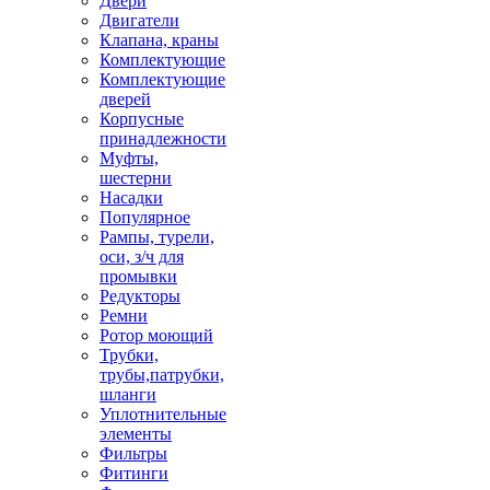
Двери
Двигатели
Клапана, краны
Комплектующие
Комплектующие
дверей
Корпусные
принадлежности
Муфты,
шестерни
Насадки
Популярное
Рампы, турели,
оси, з/ч для
промывки
Редукторы
Ремни
Ротор моющий
Трубки,
трубы,патрубки,
шланги
Уплотнительные
элементы
Фильтры
Фитинги