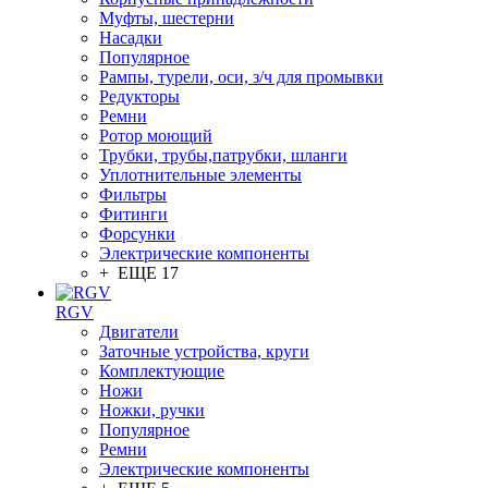
Муфты, шестерни
Насадки
Популярное
Рампы, турели, оси, з/ч для промывки
Редукторы
Ремни
Ротор моющий
Трубки, трубы,патрубки, шланги
Уплотнительные элементы
Фильтры
Фитинги
Форсунки
Электрические компоненты
+ ЕЩЕ 17
RGV
Двигатели
Заточные устройства, круги
Комплектующие
Ножи
Ножки, ручки
Популярное
Ремни
Электрические компоненты