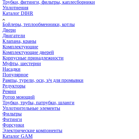
Трубки, фитинги, фильтры, каплесборники
Уплотнения
Каталог DIHR
Бойлеры, теплообменники, котлы
Двери
Двигатели
Клапана, краны
Комплектующие
Комплектующие дверей
Корпусные принадлежности
Муфты, шестерни
Насадки
Популярное
Рампы, турели, оси, з/ч для промывки
Редукторы
Ремни
Ротор моющий
Трубки, трубы, патрубки, шланги
Уплотнительные элементы
Фильтры
Фитинги
Форсунки
Электрические компоненты
Каталог GAM