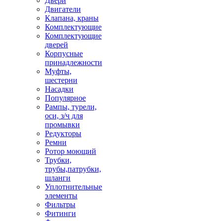
Двери
Двигатели
Клапана, краны
Комплектующие
Комплектующие
дверей
Корпусные
принадлежности
Муфты,
шестерни
Насадки
Популярное
Рампы, турели,
оси, з/ч для
промывки
Редукторы
Ремни
Ротор моющий
Трубки,
трубы,патрубки,
шланги
Уплотнительные
элементы
Фильтры
Фитинги