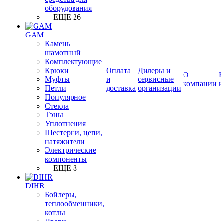
оборудования
+ ЕЩЕ 26
GAM
Камень
шамотный
Комплектующие
Крюки
Оплата
Дилеры и
О
Муфты
и
сервисные
компании
Петли
доставка
организации
Популярное
Стекла
Тэны
Уплотнения
Шестерни, цепи,
натяжители
Электрические
компоненты
+ ЕЩЕ 8
DIHR
Бойлеры,
теплообменники,
котлы