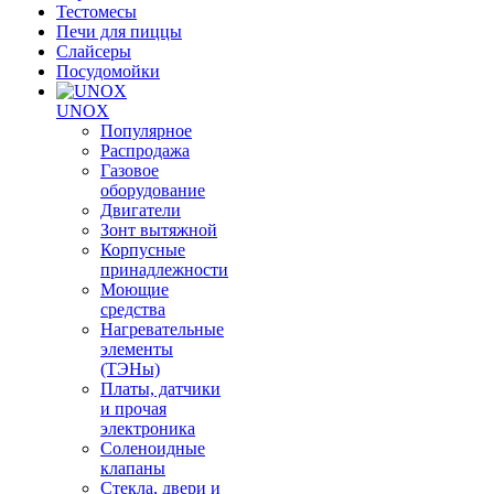
Тестомесы
Печи для пиццы
Слайсеры
Посудомойки
UNOX
Популярное
Распродажа
Газовое
оборудование
Двигатели
Зонт вытяжной
Корпусные
принадлежности
Моющие
средства
Нагревательные
элементы
(ТЭНы)
Платы, датчики
и прочая
электроника
Соленоидные
клапаны
Стекла, двери и