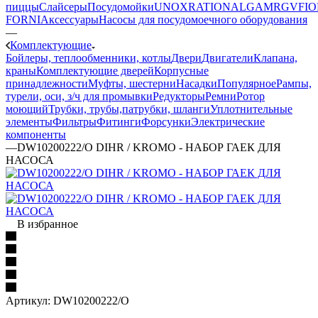
пиццы
Слайсеры
Посудомойки
UNOX
RATIONAL
GAM
RGV
FIO
FORNI
Аксессуары
Насосы для посудомоечного оборудования
—
Комплектующие
Бойлеры, теплообменники, котлы
Двери
Двигатели
Клапана,
краны
Комплектующие дверей
Корпусные
принадлежности
Муфты, шестерни
Насадки
Популярное
Рампы,
турели, оси, з/ч для промывки
Редукторы
Ремни
Ротор
моющий
Трубки, трубы,патрубки, шланги
Уплотнительные
элементы
Фильтры
Фитинги
Форсунки
Электрические
компоненты
—
DW10200222/O DIHR / KROMO - НАБОР ГАЕК ДЛЯ
НАСОСА
В избранное
Артикул:
DW10200222/O