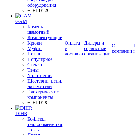
оборудования
+ ЕЩЕ 26
GAM
Камень
шамотный
Комплектующие
Крюки
Оплата
Дилеры и
О
Муфты
и
сервисные
компании
Петли
доставка
организации
Популярное
Стекла
Тэны
Уплотнения
Шестерни, цепи,
натяжители
Электрические
компоненты
+ ЕЩЕ 8
DIHR
Бойлеры,
теплообменники,
котлы