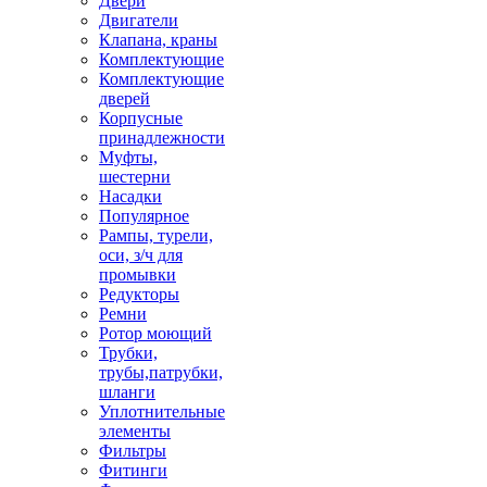
Двери
Двигатели
Клапана, краны
Комплектующие
Комплектующие
дверей
Корпусные
принадлежности
Муфты,
шестерни
Насадки
Популярное
Рампы, турели,
оси, з/ч для
промывки
Редукторы
Ремни
Ротор моющий
Трубки,
трубы,патрубки,
шланги
Уплотнительные
элементы
Фильтры
Фитинги