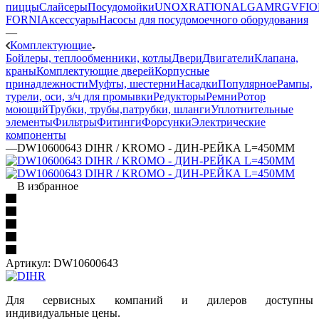
пиццы
Слайсеры
Посудомойки
UNOX
RATIONAL
GAM
RGV
FIO
FORNI
Аксессуары
Насосы для посудомоечного оборудования
—
Комплектующие
Бойлеры, теплообменники, котлы
Двери
Двигатели
Клапана,
краны
Комплектующие дверей
Корпусные
принадлежности
Муфты, шестерни
Насадки
Популярное
Рампы,
турели, оси, з/ч для промывки
Редукторы
Ремни
Ротор
моющий
Трубки, трубы,патрубки, шланги
Уплотнительные
элементы
Фильтры
Фитинги
Форсунки
Электрические
компоненты
—
DW10600643 DIHR / KROMO - ДИН-РЕЙКА L=450ММ
В избранное
Артикул:
DW10600643
Для сервисных компаний и дилеров доступны
индивидуальные цены.