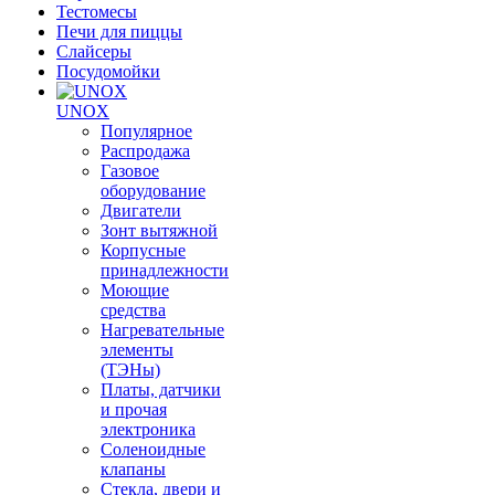
Тестомесы
Печи для пиццы
Слайсеры
Посудомойки
UNOX
Популярное
Распродажа
Газовое
оборудование
Двигатели
Зонт вытяжной
Корпусные
принадлежности
Моющие
средства
Нагревательные
элементы
(ТЭНы)
Платы, датчики
и прочая
электроника
Соленоидные
клапаны
Стекла, двери и