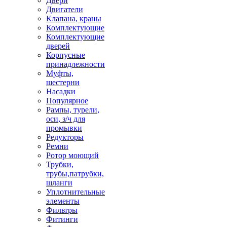
Двери
Двигатели
Клапана, краны
Комплектующие
Комплектующие
дверей
Корпусные
принадлежности
Муфты,
шестерни
Насадки
Популярное
Рампы, турели,
оси, з/ч для
промывки
Редукторы
Ремни
Ротор моющий
Трубки,
трубы,патрубки,
шланги
Уплотнительные
элементы
Фильтры
Фитинги