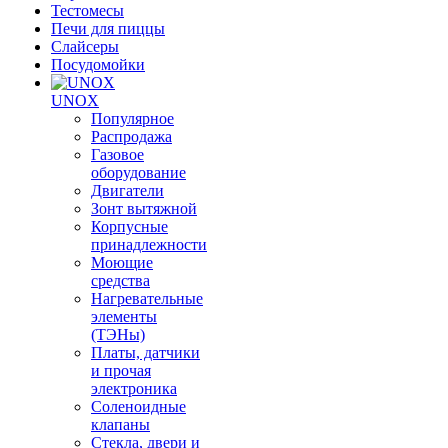
Тестомесы
Печи для пиццы
Слайсеры
Посудомойки
UNOX
Популярное
Распродажа
Газовое
оборудование
Двигатели
Зонт вытяжной
Корпусные
принадлежности
Моющие
средства
Нагревательные
элементы
(ТЭНы)
Платы, датчики
и прочая
электроника
Соленоидные
клапаны
Стекла, двери и