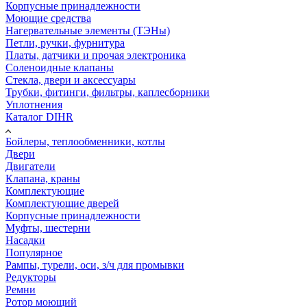
Корпусные принадлежности
Моющие средства
Нагервательные элементы (ТЭНы)
Петли, ручки, фурнитура
Платы, датчики и прочая электроника
Соленоидные клапаны
Стекла, двери и аксессуары
Трубки, фитинги, фильтры, каплесборники
Уплотнения
Каталог DIHR
Бойлеры, теплообменники, котлы
Двери
Двигатели
Клапана, краны
Комплектующие
Комплектующие дверей
Корпусные принадлежности
Муфты, шестерни
Насадки
Популярное
Рампы, турели, оси, з/ч для промывки
Редукторы
Ремни
Ротор моющий