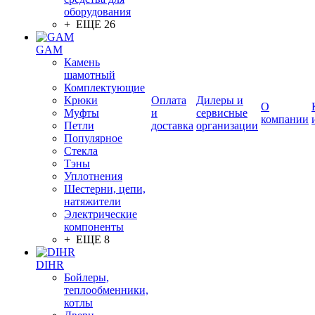
оборудования
+ ЕЩЕ 26
GAM
Камень
шамотный
Комплектующие
Крюки
Оплата
Дилеры и
О
Муфты
и
сервисные
компании
Петли
доставка
организации
Популярное
Стекла
Тэны
Уплотнения
Шестерни, цепи,
натяжители
Электрические
компоненты
+ ЕЩЕ 8
DIHR
Бойлеры,
теплообменники,
котлы