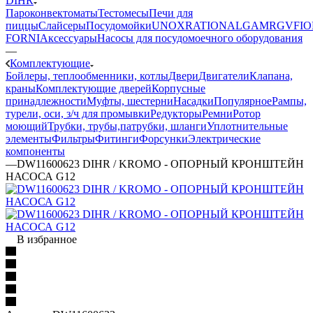
DIHR
Пароконвектоматы
Тестомесы
Печи для
пиццы
Слайсеры
Посудомойки
UNOX
RATIONAL
GAM
RGV
FIO
FORNI
Аксессуары
Насосы для посудомоечного оборудования
—
Комплектующие
Бойлеры, теплообменники, котлы
Двери
Двигатели
Клапана,
краны
Комплектующие дверей
Корпусные
принадлежности
Муфты, шестерни
Насадки
Популярное
Рампы,
турели, оси, з/ч для промывки
Редукторы
Ремни
Ротор
моющий
Трубки, трубы,патрубки, шланги
Уплотнительные
элементы
Фильтры
Фитинги
Форсунки
Электрические
компоненты
—
DW11600623 DIHR / KROMO - ОПОРНЫЙ КРОНШТЕЙН
НАСОСА G12
В избранное