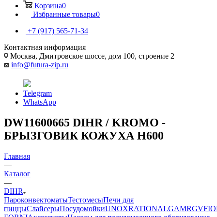
Корзина
0
Избранные товары
0
+7 (917) 565-71-34
Контактная информация
Москва, Дмитровское шоссе, дом 100, строение 2
info@futura-zip.ru
Telegram
WhatsApp
DW11600665 DIHR / KROMO -
БРЫЗГОВИК КОЖУХА H600
Главная
—
Каталог
—
DIHR
Пароконвектоматы
Тестомесы
Печи для
пиццы
Слайсеры
Посудомойки
UNOX
RATIONAL
GAM
RGV
FIO