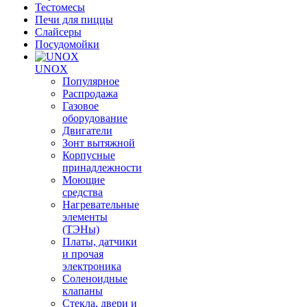
Тестомесы
Печи для пиццы
Слайсеры
Посудомойки
UNOX
Популярное
Распродажа
Газовое
оборудование
Двигатели
Зонт вытяжной
Корпусные
принадлежности
Моющие
средства
Нагревательные
элементы
(ТЭНы)
Платы, датчики
и прочая
электроника
Соленоидные
клапаны
Стекла, двери и