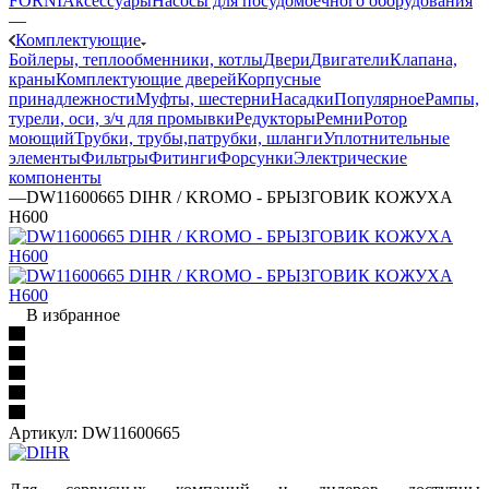
FORNI
Аксессуары
Насосы для посудомоечного оборудования
—
Комплектующие
Бойлеры, теплообменники, котлы
Двери
Двигатели
Клапана,
краны
Комплектующие дверей
Корпусные
принадлежности
Муфты, шестерни
Насадки
Популярное
Рампы,
турели, оси, з/ч для промывки
Редукторы
Ремни
Ротор
моющий
Трубки, трубы,патрубки, шланги
Уплотнительные
элементы
Фильтры
Фитинги
Форсунки
Электрические
компоненты
—
DW11600665 DIHR / KROMO - БРЫЗГОВИК КОЖУХА
H600
В избранное
Артикул:
DW11600665