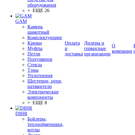
оборудования
+ ЕЩЕ 26
GAM
Камень
шамотный
Комплектующие
Крюки
Оплата
Дилеры и
О
Муфты
и
сервисные
компании
Петли
доставка
организации
Популярное
Стекла
Тэны
Уплотнения
Шестерни, цепи,
натяжители
Электрические
компоненты
+ ЕЩЕ 8
DIHR
Бойлеры,
теплообменники,
котлы