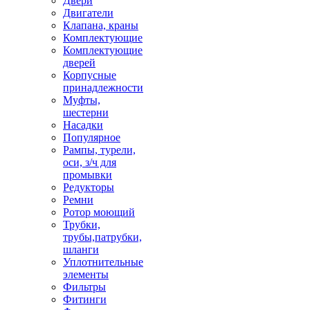
Двери
Двигатели
Клапана, краны
Комплектующие
Комплектующие
дверей
Корпусные
принадлежности
Муфты,
шестерни
Насадки
Популярное
Рампы, турели,
оси, з/ч для
промывки
Редукторы
Ремни
Ротор моющий
Трубки,
трубы,патрубки,
шланги
Уплотнительные
элементы
Фильтры
Фитинги