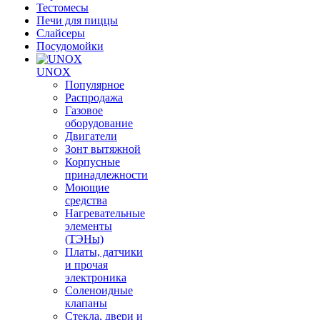
Тестомесы
Печи для пиццы
Слайсеры
Посудомойки
UNOX
Популярное
Распродажа
Газовое
оборудование
Двигатели
Зонт вытяжной
Корпусные
принадлежности
Моющие
средства
Нагревательные
элементы
(ТЭНы)
Платы, датчики
и прочая
электроника
Соленоидные
клапаны
Стекла, двери и