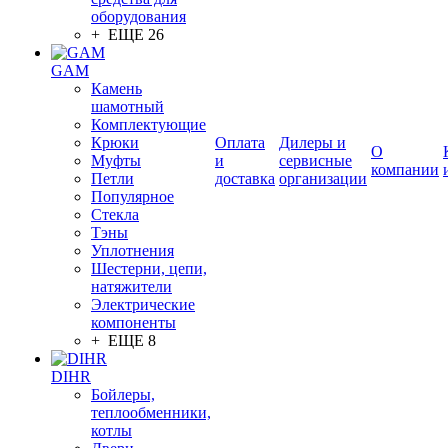
оборудования
+ ЕЩЕ 26
GAM
Камень
шамотный
Комплектующие
Крюки
Оплата
Дилеры и
О
Муфты
и
сервисные
компании
Петли
доставка
организации
Популярное
Стекла
Тэны
Уплотнения
Шестерни, цепи,
натяжители
Электрические
компоненты
+ ЕЩЕ 8
DIHR
Бойлеры,
теплообменники,
котлы