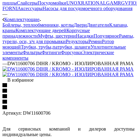
пиццы
Слайсеры
Посудомойки
UNOX
RATIONAL
GAM
RGV
FIO
FORNI
Аксессуары
Насосы для посудомоечного оборудования
—
Комплектующие
Бойлеры, теплообменники, котлы
Двери
Двигатели
Клапана,
краны
Комплектующие дверей
Корпусные
принадлежности
Муфты, шестерни
Насадки
Популярное
Рампы,
турели, оси, з/ч для промывки
Редукторы
Ремни
Ротор
моющий
Трубки, трубы,патрубки, шланги
Уплотнительные
элементы
Фильтры
Фитинги
Форсунки
Электрические
компоненты
—
DW11600706 DIHR / KROMO - ИЗОЛИРОВАННАЯ РАМА
В избранное
Артикул:
DW11600706
Для сервисных компаний и дилеров доступны
индивидуальные цены.