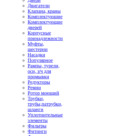
Двери
Двигатели
Клапана, краны
Комплектующие
Комплектующие
дверей
Корпусные
принадлежности
Муфты,
шестерни
Насадки
Популярное
Рампы, турели,
оси, з/ч для
промывки
Редукторы
Ремни
Ротор моющий
Трубки,
трубы,патрубки,
шланги
Уплотнительные
элементы
Фильтры
Фитинги