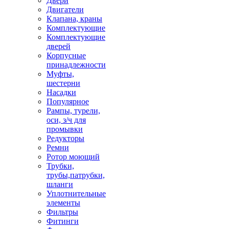
Двери
Двигатели
Клапана, краны
Комплектующие
Комплектующие
дверей
Корпусные
принадлежности
Муфты,
шестерни
Насадки
Популярное
Рампы, турели,
оси, з/ч для
промывки
Редукторы
Ремни
Ротор моющий
Трубки,
трубы,патрубки,
шланги
Уплотнительные
элементы
Фильтры
Фитинги