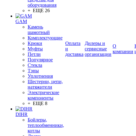
оборудования
+ ЕЩЕ 26
GAM
Камень
шамотный
Комплектующие
Крюки
Оплата
Дилеры и
О
Муфты
и
сервисные
компании
Петли
доставка
организации
Популярное
Стекла
Тэны
Уплотнения
Шестерни, цепи,
натяжители
Электрические
компоненты
+ ЕЩЕ 8
DIHR
Бойлеры,
теплообменники,
котлы