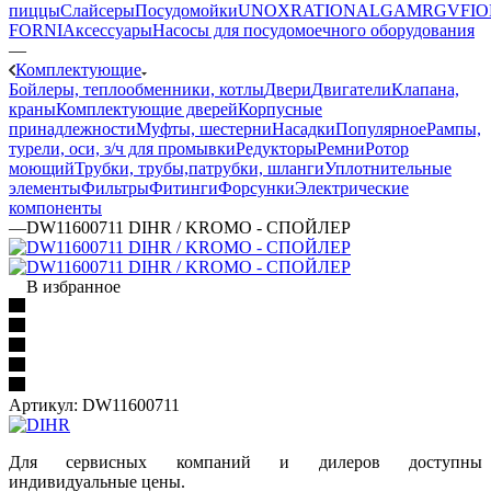
пиццы
Слайсеры
Посудомойки
UNOX
RATIONAL
GAM
RGV
FIO
FORNI
Аксессуары
Насосы для посудомоечного оборудования
—
Комплектующие
Бойлеры, теплообменники, котлы
Двери
Двигатели
Клапана,
краны
Комплектующие дверей
Корпусные
принадлежности
Муфты, шестерни
Насадки
Популярное
Рампы,
турели, оси, з/ч для промывки
Редукторы
Ремни
Ротор
моющий
Трубки, трубы,патрубки, шланги
Уплотнительные
элементы
Фильтры
Фитинги
Форсунки
Электрические
компоненты
—
DW11600711 DIHR / KROMO - СПОЙЛЕР
В избранное
Артикул:
DW11600711
Для сервисных компаний и дилеров доступны
индивидуальные цены.