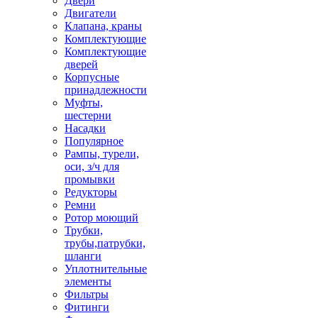
Двери
Двигатели
Клапана, краны
Комплектующие
Комплектующие
дверей
Корпусные
принадлежности
Муфты,
шестерни
Насадки
Популярное
Рампы, турели,
оси, з/ч для
промывки
Редукторы
Ремни
Ротор моющий
Трубки,
трубы,патрубки,
шланги
Уплотнительные
элементы
Фильтры
Фитинги