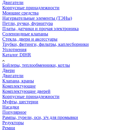
Двигатели
Корпусные принадлежности
Моющие средства
Нагервательные элементы (ТЭНы)
Петли, ручки, фурнитура
Платы, датчики и прочая электроника
Соленоидные клапаны
Стекла, двери и аксессуары
Трубки, фитинги, фильтры, каплесборники
Уплотнения
Каталог DIHR
Бойлеры, теплообменники, котлы
Двери
Двигатели
Клапана, краны
Комплектующие
Комплектующие дверей
Корпусные принадлежности
Муфты, шестерни
Насадки
Популярное
Рампы, турели, оси, з/ч для промывки
Редукторы
Ремни