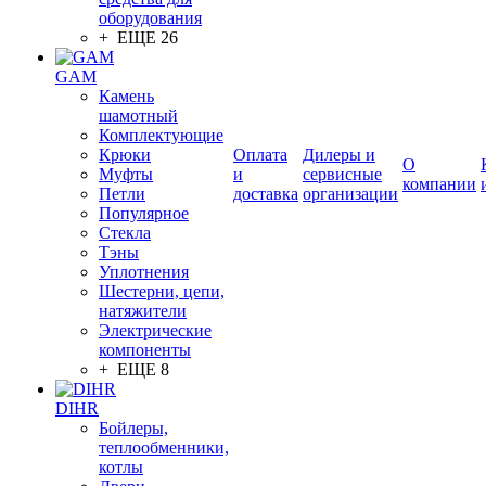
оборудования
+ ЕЩЕ 26
GAM
Камень
шамотный
Комплектующие
Крюки
Оплата
Дилеры и
О
Муфты
и
сервисные
компании
Петли
доставка
организации
Популярное
Стекла
Тэны
Уплотнения
Шестерни, цепи,
натяжители
Электрические
компоненты
+ ЕЩЕ 8
DIHR
Бойлеры,
теплообменники,
котлы