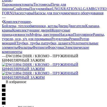
DIHR
Пароконвектоматы
Тестомесы
Печи для
пиццы
Слайсеры
Посудомойки
UNOX
RATIONAL
GAM
RGV
FIO
FORNI
Аксессуары
Насосы для посудомоечного оборудования
—
Комплектующие
Бойлеры, теплообменники, котлы
Двери
Двигатели
Клапана,
краны
Комплектующие дверей
Корпусные
принадлежности
Муфты, шестерни
Насадки
Популярное
Рампы,
турели, оси, з/ч для промывки
Редукторы
Ремни
Ротор
моющий
Трубки, трубы,патрубки, шланги
Уплотнительные
элементы
Фильтры
Фитинги
Форсунки
Электрические
компоненты
—
DW11894 DIHR / KROMO - ПРУЖИННЫЙ
БИФИЛЯРНЫЙ ЗАЖИМ
В избранное