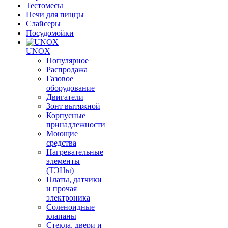
Тестомесы
Печи для пиццы
Слайсеры
Посудомойки
UNOX
Популярное
Распродажа
Газовое
оборудование
Двигатели
Зонт вытяжной
Корпусные
принадлежности
Моющие
средства
Нагревательные
элементы
(ТЭНы)
Платы, датчики
и прочая
электроника
Соленоидные
клапаны
Стекла, двери и