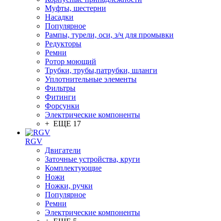
Муфты, шестерни
Насадки
Популярное
Рампы, турели, оси, з/ч для промывки
Редукторы
Ремни
Ротор моющий
Трубки, трубы,патрубки, шланги
Уплотнительные элементы
Фильтры
Фитинги
Форсунки
Электрические компоненты
+ ЕЩЕ 17
RGV
Двигатели
Заточные устройства, круги
Комплектующие
Ножи
Ножки, ручки
Популярное
Ремни
Электрические компоненты