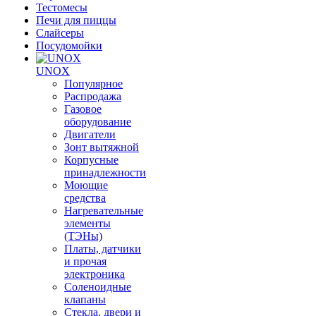
Тестомесы
Печи для пиццы
Слайсеры
Посудомойки
UNOX
Популярное
Распродажа
Газовое
оборудование
Двигатели
Зонт вытяжной
Корпусные
принадлежности
Моющие
средства
Нагревательные
элементы
(ТЭНы)
Платы, датчики
и прочая
электроника
Соленоидные
клапаны
Стекла, двери и