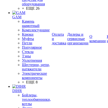
оборудования
+ ЕЩЕ 26
GAM
Камень
шамотный
Комплектующие
Крюки
Оплата
Дилеры и
О
Муфты
и
сервисные
компании
Петли
доставка
организации
Популярное
Стекла
Тэны
Уплотнения
Шестерни, цепи,
натяжители
Электрические
компоненты
+ ЕЩЕ 8
DIHR
Бойлеры,
теплообменники,
котлы