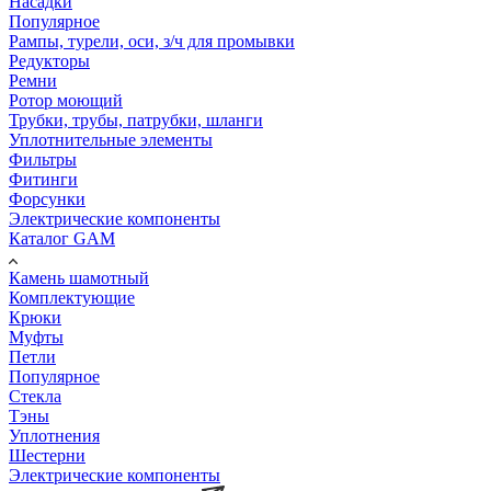
Насадки
Популярное
Рампы, турели, оси, з/ч для промывки
Редукторы
Ремни
Ротор моющий
Трубки, трубы, патрубки, шланги
Уплотнительные элементы
Фильтры
Фитинги
Форсунки
Электрические компоненты
Каталог GAM
Камень шамотный
Комплектующие
Крюки
Муфты
Петли
Популярное
Стекла
Тэны
Уплотнения
Шестерни
Электрические компоненты