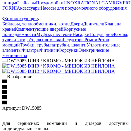
пиццы
Слайсеры
Посудомойки
UNOX
RATIONAL
GAM
RGV
FIO
FORNI
Аксессуары
Насосы для посудомоечного оборудования
—
Комплектующие
Бойлеры, теплообменники, котлы
Двери
Двигатели
Клапана,
краны
Комплектующие дверей
Корпусные
принадлежности
Муфты, шестерни
Насадки
Популярное
Рампы,
турели, оси, з/ч для промывки
Редукторы
Ремни
Ротор
моющий
Трубки, трубы,патрубки, шланги
Уплотнительные
элементы
Фильтры
Фитинги
Форсунки
Электрические
компоненты
—
DW15085 DIHR / KROMO - МЕШОК ИЗ НЕЙЛОНА
В избранное
Артикул:
DW15085
Для сервисных компаний и дилеров доступны
индивидуальные цены.