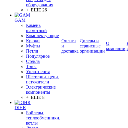
оборудования
+ ЕЩЕ 26
GAM
Камень
шамотный
Комплектующие
Крюки
Оплата
Дилеры и
О
Муфты
и
сервисные
компании
Петли
доставка
организации
Популярное
Стекла
Тэны
Уплотнения
Шестерни, цепи,
натяжители
Электрические
компоненты
+ ЕЩЕ 8
DIHR
Бойлеры,
теплообменники,
котлы