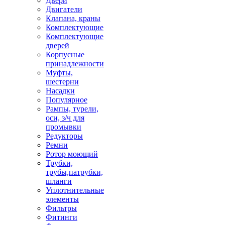
Двери
Двигатели
Клапана, краны
Комплектующие
Комплектующие
дверей
Корпусные
принадлежности
Муфты,
шестерни
Насадки
Популярное
Рампы, турели,
оси, з/ч для
промывки
Редукторы
Ремни
Ротор моющий
Трубки,
трубы,патрубки,
шланги
Уплотнительные
элементы
Фильтры
Фитинги