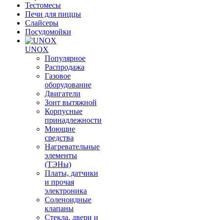
Тестомесы
Печи для пиццы
Слайсеры
Посудомойки
UNOX
Популярное
Распродажа
Газовое
оборудование
Двигатели
Зонт вытяжной
Корпусные
принадлежности
Моющие
средства
Нагревательные
элементы
(ТЭНы)
Платы, датчики
и прочая
электроника
Соленоидные
клапаны
Стекла, двери и