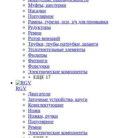
Муфты, шестерни
Насадки
Популярное
Рампы, турели, оси, з/ч для промывки
Редукторы
Ремни
Ротор моющий
Трубки, трубы,патрубки, шланги
Уплотнительные элементы
Фильтры
Фитинги
Форсунки
Электрические компоненты
+ ЕЩЕ 17
RGV
Двигатели
Заточные устройства, круги
Комплектующие
Ножи
Ножки, ручки
Популярное
Ремни
Электрические компоненты