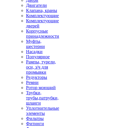
Двери
Двигатели
Клапана, краны
Комплектующие
Комплектующие
дверей
Корпусные
принадлежности
Муфты,
шестерни
Насадки
Популярное
Рампы, турели,
оси, з/ч для
промывки
Редукторы
Ремни
Ротор моющий
Трубки,
трубы,патрубки,
шланги
Уплотнительные
элементы
Фильтры
Фитинги