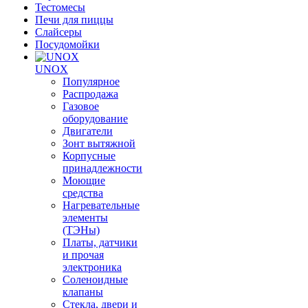
Тестомесы
Печи для пиццы
Слайсеры
Посудомойки
UNOX
Популярное
Распродажа
Газовое
оборудование
Двигатели
Зонт вытяжной
Корпусные
принадлежности
Моющие
средства
Нагревательные
элементы
(ТЭНы)
Платы, датчики
и прочая
электроника
Соленоидные
клапаны
Стекла, двери и