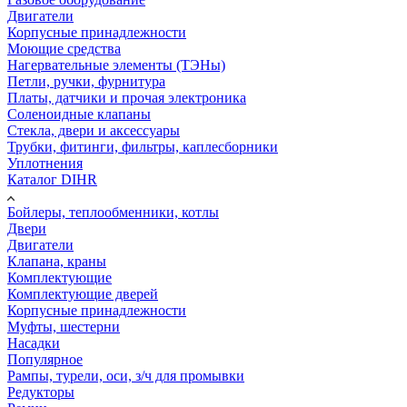
Двигатели
Корпусные принадлежности
Моющие средства
Нагервательные элементы (ТЭНы)
Петли, ручки, фурнитура
Платы, датчики и прочая электроника
Соленоидные клапаны
Стекла, двери и аксессуары
Трубки, фитинги, фильтры, каплесборники
Уплотнения
Каталог DIHR
Бойлеры, теплообменники, котлы
Двери
Двигатели
Клапана, краны
Комплектующие
Комплектующие дверей
Корпусные принадлежности
Муфты, шестерни
Насадки
Популярное
Рампы, турели, оси, з/ч для промывки
Редукторы