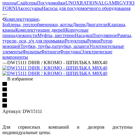
пиццы
Слайсеры
Посудомойки
UNOX
RATIONAL
GAM
RGV
FIO
FORNI
Аксессуары
Насосы для посудомоечного оборудования
—
Комплектующие
Бойлеры, теплообменники, котлы
Двери
Двигатели
Клапана,
краны
Комплектующие дверей
Корпусные
принадлежности
Муфты, шестерни
Насадки
Популярное
Рампы,
турели, оси, з/ч для промывки
Редукторы
Ремни
Ротор
моющий
Трубки, трубы,патрубки, шланги
Уплотнительные
элементы
Фильтры
Фитинги
Форсунки
Электрические
компоненты
—
DW15111 DIHR / KROMO - ШПИЛЬКА M8X40
В избранное
Артикул:
DW15111
Для сервисных компаний и дилеров доступны
индивидуальные цены.