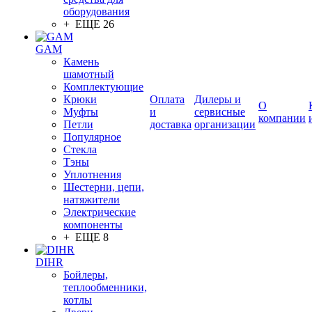
оборудования
+ ЕЩЕ 26
GAM
Камень
шамотный
Комплектующие
Крюки
Оплата
Дилеры и
О
Муфты
и
сервисные
компании
Петли
доставка
организации
Популярное
Стекла
Тэны
Уплотнения
Шестерни, цепи,
натяжители
Электрические
компоненты
+ ЕЩЕ 8
DIHR
Бойлеры,
теплообменники,
котлы