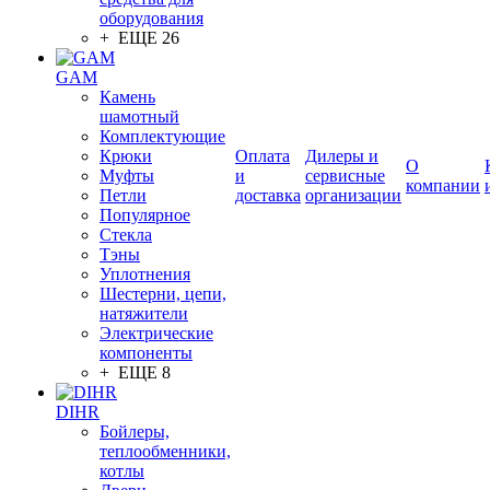
оборудования
+ ЕЩЕ 26
GAM
Камень
шамотный
Комплектующие
Крюки
Оплата
Дилеры и
О
Муфты
и
сервисные
компании
Петли
доставка
организации
Популярное
Стекла
Тэны
Уплотнения
Шестерни, цепи,
натяжители
Электрические
компоненты
+ ЕЩЕ 8
DIHR
Бойлеры,
теплообменники,
котлы