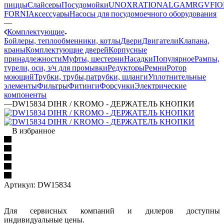
пиццы
Слайсеры
Посудомойки
UNOX
RATIONAL
GAM
RGV
FIO
FORNI
Аксессуары
Насосы для посудомоечного оборудования
—
Комплектующие
Бойлеры, теплообменники, котлы
Двери
Двигатели
Клапана,
краны
Комплектующие дверей
Корпусные
принадлежности
Муфты, шестерни
Насадки
Популярное
Рампы,
турели, оси, з/ч для промывки
Редукторы
Ремни
Ротор
моющий
Трубки, трубы,патрубки, шланги
Уплотнительные
элементы
Фильтры
Фитинги
Форсунки
Электрические
компоненты
—
DW15834 DIHR / KROMO - ДЕРЖАТЕЛЬ КНОПКИ
В избранное
Артикул:
DW15834
Для сервисных компаний и дилеров доступны
индивидуальные цены.