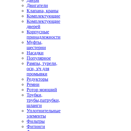
Двери
Двигатели
Клапана, краны
Комплектующие
Комплектующие
дверей
Корпусные
принадлежности
Муфты,
шестерни
Насадки
Популярное
Рампы, турели,
оси, з/ч для
промывки
Редукторы
Ремни
Ротор моющий
Трубки,
трубы,патрубки,
шланги
Уплотнительные
элементы
Фильтры
Фитинги