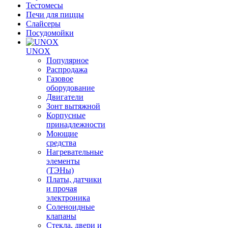
Тестомесы
Печи для пиццы
Слайсеры
Посудомойки
UNOX
Популярное
Распродажа
Газовое
оборудование
Двигатели
Зонт вытяжной
Корпусные
принадлежности
Моющие
средства
Нагревательные
элементы
(ТЭНы)
Платы, датчики
и прочая
электроника
Соленоидные
клапаны
Стекла, двери и