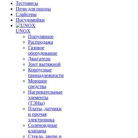
Тестомесы
Печи для пиццы
Слайсеры
Посудомойки
UNOX
Популярное
Распродажа
Газовое
оборудование
Двигатели
Зонт вытяжной
Корпусные
принадлежности
Моющие
средства
Нагревательные
элементы
(ТЭНы)
Платы, датчики
и прочая
электроника
Соленоидные
клапаны
Стекла, двери и