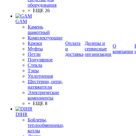
оборудования
+ ЕЩЕ 26
GAM
Камень
шамотный
Комплектующие
Крюки
Оплата
Дилеры и
О
Муфты
и
сервисные
компании
Петли
доставка
организации
Популярное
Стекла
Тэны
Уплотнения
Шестерни, цепи,
натяжители
Электрические
компоненты
+ ЕЩЕ 8
DIHR
Бойлеры,
теплообменники,
котлы