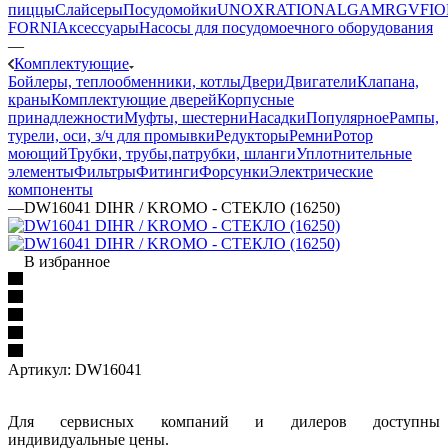
пиццы
Слайсеры
Посудомойки
UNOX
RATIONAL
GAM
RGV
FIO
FORNI
Аксессуары
Насосы для посудомоечного оборудования
—
Комплектующие
Бойлеры, теплообменники, котлы
Двери
Двигатели
Клапана,
краны
Комплектующие дверей
Корпусные
принадлежности
Муфты, шестерни
Насадки
Популярное
Рампы,
турели, оси, з/ч для промывки
Редукторы
Ремни
Ротор
моющий
Трубки, трубы,патрубки, шланги
Уплотнительные
элементы
Фильтры
Фитинги
Форсунки
Электрические
компоненты
—
DW16041 DIHR / KROMO - СТЕКЛО (16250)
В избранное
Артикул:
DW16041
Для сервисных компаний и дилеров доступны
индивидуальные цены.