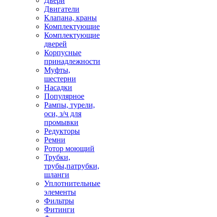
Двери
Двигатели
Клапана, краны
Комплектующие
Комплектующие
дверей
Корпусные
принадлежности
Муфты,
шестерни
Насадки
Популярное
Рампы, турели,
оси, з/ч для
промывки
Редукторы
Ремни
Ротор моющий
Трубки,
трубы,патрубки,
шланги
Уплотнительные
элементы
Фильтры
Фитинги