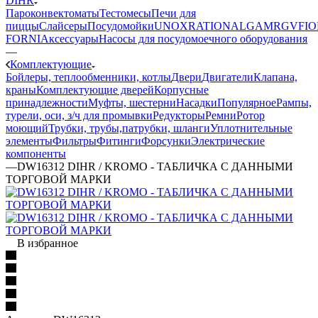
DIHR
Пароконвектоматы
Тестомесы
Печи для
пиццы
Слайсеры
Посудомойки
UNOX
RATIONAL
GAM
RGV
FIO
FORNI
Аксессуары
Насосы для посудомоечного оборудования
—
Комплектующие
Бойлеры, теплообменники, котлы
Двери
Двигатели
Клапана,
краны
Комплектующие дверей
Корпусные
принадлежности
Муфты, шестерни
Насадки
Популярное
Рампы,
турели, оси, з/ч для промывки
Редукторы
Ремни
Ротор
моющий
Трубки, трубы,патрубки, шланги
Уплотнительные
элементы
Фильтры
Фитинги
Форсунки
Электрические
компоненты
—
DW16312 DIHR / KROMO - ТАБЛИЧКА С ДАННЫМИ
ТОРГОВОЙ МАРКИ
В избранное