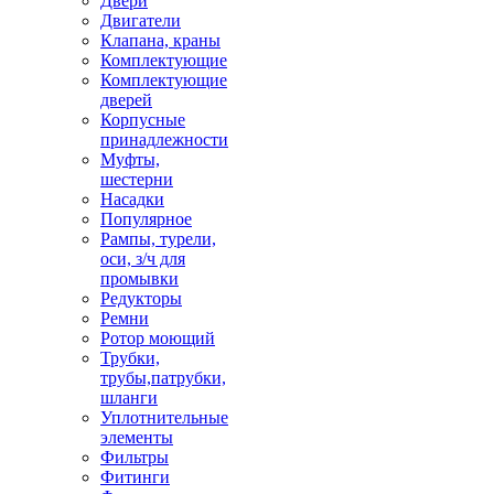
Двери
Двигатели
Клапана, краны
Комплектующие
Комплектующие
дверей
Корпусные
принадлежности
Муфты,
шестерни
Насадки
Популярное
Рампы, турели,
оси, з/ч для
промывки
Редукторы
Ремни
Ротор моющий
Трубки,
трубы,патрубки,
шланги
Уплотнительные
элементы
Фильтры
Фитинги