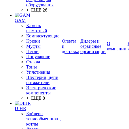
оборудования
+ ЕЩЕ 26
GAM
Камень
шамотный
Комплектующие
Крюки
Оплата
Дилеры и
О
Муфты
и
сервисные
компании
Петли
доставка
организации
Популярное
Стекла
Тэны
Уплотнения
Шестерни, цепи,
натяжители
Электрические
компоненты
+ ЕЩЕ 8
DIHR
Бойлеры,
теплообменники,
котлы