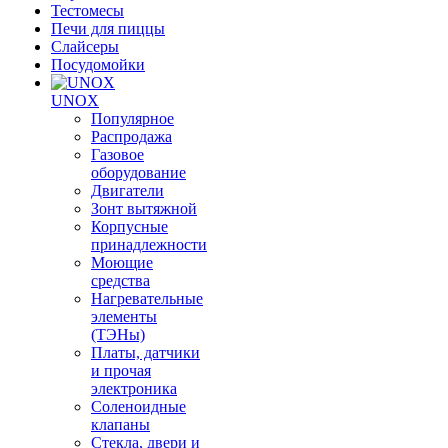
Тестомесы
Печи для пиццы
Слайсеры
Посудомойки
UNOX
Популярное
Распродажа
Газовое
оборудование
Двигатели
Зонт вытяжной
Корпусные
принадлежности
Моющие
средства
Нагревательные
элементы
(ТЭНы)
Платы, датчики
и прочая
электроника
Соленоидные
клапаны
Стекла, двери и