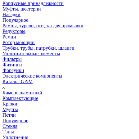
Корпусные принадлежности
Муфты, шестерни
Насадки
Популярное
Рампы, турели, оси, з/ч для промывки
Редукторы
Ремни
Ротор моющий
Трубки, трубы, патрубки, шланги
Уплотнительные элементы
Фильтры
Фитинги
Форсунки
Электрические компоненты
Каталог GAM
Камень шамотный
Комплектующие
Крюки
Муфты
Петли
Популярное
Стекла
Тэны
Уплотнения