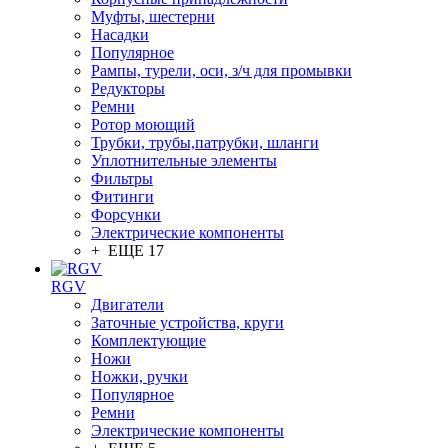
Муфты, шестерни
Насадки
Популярное
Рампы, турели, оси, з/ч для промывки
Редукторы
Ремни
Ротор моющий
Трубки, трубы,патрубки, шланги
Уплотнительные элементы
Фильтры
Фитинги
Форсунки
Электрические компоненты
+ ЕЩЕ 17
RGV
Двигатели
Заточные устройства, круги
Комплектующие
Ножи
Ножки, ручки
Популярное
Ремни
Электрические компоненты