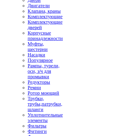
Двери
Двигатели
Клапана, краны
Комплектующие
Комплектующие
дверей
Корпусные
принадлежности
Муфты,
шестерни
Насадки
Популярное
Рампы, турели,
оси, з/ч для
промывки
Редукторы
Ремни
Ротор моющий
Трубки,
трубы,патрубки,
шланги
Уплотнительные
элементы
Фильтры
Фитинги