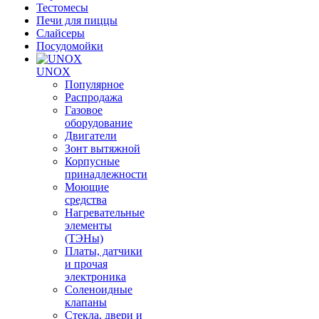
Тестомесы
Печи для пиццы
Слайсеры
Посудомойки
UNOX
Популярное
Распродажа
Газовое
оборудование
Двигатели
Зонт вытяжной
Корпусные
принадлежности
Моющие
средства
Нагревательные
элементы
(ТЭНы)
Платы, датчики
и прочая
электроника
Соленоидные
клапаны
Стекла, двери и