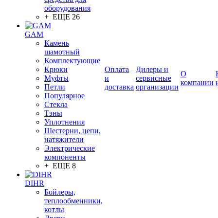
оборудования
+ ЕЩЕ 26
GAM
Камень
шамотный
Комплектующие
Крюки
Оплата
Дилеры и
О
Муфты
и
сервисные
компании
Петли
доставка
организации
Популярное
Стекла
Тэны
Уплотнения
Шестерни, цепи,
натяжители
Электрические
компоненты
+ ЕЩЕ 8
DIHR
Бойлеры,
теплообменники,
котлы