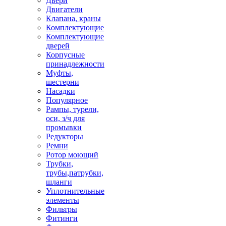
Двери
Двигатели
Клапана, краны
Комплектующие
Комплектующие
дверей
Корпусные
принадлежности
Муфты,
шестерни
Насадки
Популярное
Рампы, турели,
оси, з/ч для
промывки
Редукторы
Ремни
Ротор моющий
Трубки,
трубы,патрубки,
шланги
Уплотнительные
элементы
Фильтры
Фитинги