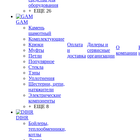
оборудования
+ ЕЩЕ 26
GAM
Камень
шамотный
Комплектующие
Крюки
Оплата
Дилеры и
О
Муфты
и
сервисные
компании
Петли
доставка
организации
Популярное
Стекла
Тэны
Уплотнения
Шестерни, цепи,
натяжители
Электрические
компоненты
+ ЕЩЕ 8
DIHR
Бойлеры,
теплообменники,
котлы