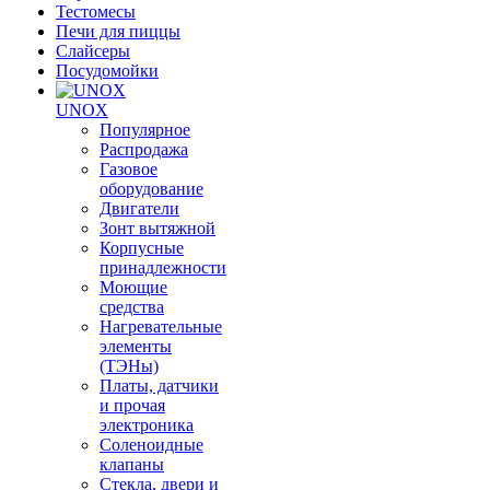
Тестомесы
Печи для пиццы
Слайсеры
Посудомойки
UNOX
Популярное
Распродажа
Газовое
оборудование
Двигатели
Зонт вытяжной
Корпусные
принадлежности
Моющие
средства
Нагревательные
элементы
(ТЭНы)
Платы, датчики
и прочая
электроника
Соленоидные
клапаны
Стекла, двери и