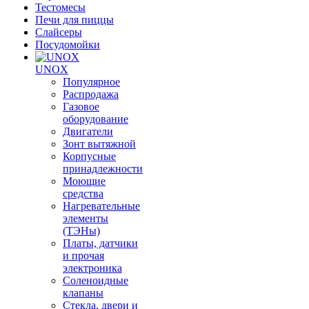
Тестомесы
Печи для пиццы
Слайсеры
Посудомойки
UNOX
Популярное
Распродажа
Газовое
оборудование
Двигатели
Зонт вытяжной
Корпусные
принадлежности
Моющие
средства
Нагревательные
элементы
(ТЭНы)
Платы, датчики
и прочая
электроника
Соленоидные
клапаны
Стекла, двери и