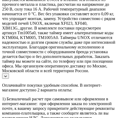
прочного металла и пластика, рассчитан на напряжение до
250 В, силу тока 16 А. Рабочий температурный диапазон
начинается от 0 °C. Вес без упаковки составляет всего 0,09 кг,
что упрощает монтаж, замену. Устройство совместимо с рядом
моделей печей UNOX, включая XF023, XF040,
XB813G, другие. В комплекте поставки предусмотрен
артикул Tm1005a0, также таймер имеет альтернативные коды
KTM004, KTM005, TM1005A0. Таймеры UNOX отличаются
надежностью и долгим сроком службы даже при интенсивной
эксплуатации. Благодаря оригинальному исполнению и
точной совместимости с оборудованием бренда установка
делается быстро и без дополнительных доработок. Заказать
таймер вы можете на сайте, по телефону или при посещении
офиса. Мы организуем оперативную доставку по Москве,
Московской области и всей территории России.
Оплачивайте покупки удобным способом. В интернет-
магазине доступно 2 варианта оплаты:
1) Безналичный расчет при самовывозе или оформлении в
интернет-магазине: при оформлении заказа по электронной
почте, к вашему запросу прикрепите действующие реквизиты
компании-плательщика, а также сообщите являетесь ли вы
плательщиком НДС. Дополнительно указывается