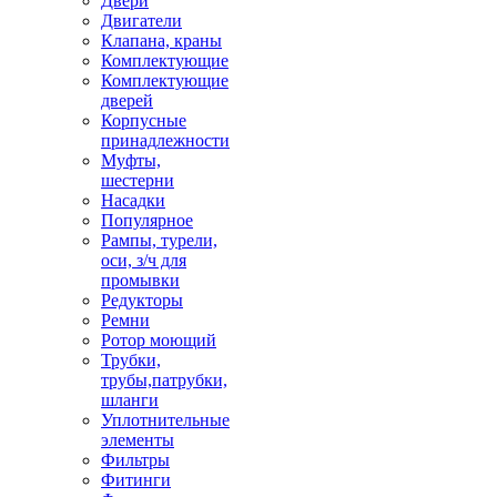
Двери
Двигатели
Клапана, краны
Комплектующие
Комплектующие
дверей
Корпусные
принадлежности
Муфты,
шестерни
Насадки
Популярное
Рампы, турели,
оси, з/ч для
промывки
Редукторы
Ремни
Ротор моющий
Трубки,
трубы,патрубки,
шланги
Уплотнительные
элементы
Фильтры
Фитинги