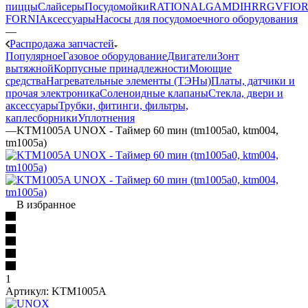
пиццы
Слайсеры
Посудомойки
RATIONAL
GAM
DIHR
RGV
FIOR
FORNI
Аксессуары
Насосы для посудомоечного оборудования
—
Распродажа запчастей
Популярное
Газовое оборудование
Двигатели
Зонт
вытяжной
Корпусные принадлежности
Моющие
средства
Нагревательные элементы (ТЭНы)
Платы, датчики и
прочая электроника
Соленоидные клапаны
Стекла, двери и
аксессуары
Трубки, фитинги, фильтры,
каплесборники
Уплотнения
—
KTM1005A UNOX - Таймер 60 mин (tm1005a0, ktm004,
tm1005a)
В избранное
1
Артикул:
KTM1005A