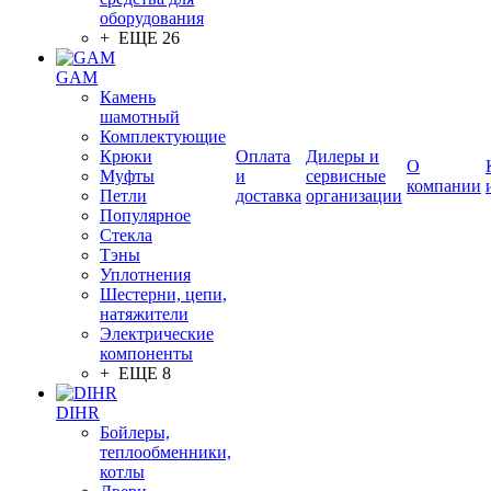
оборудования
+ ЕЩЕ 26
GAM
Камень
шамотный
Комплектующие
Крюки
Оплата
Дилеры и
О
Муфты
и
сервисные
компании
Петли
доставка
организации
Популярное
Стекла
Тэны
Уплотнения
Шестерни, цепи,
натяжители
Электрические
компоненты
+ ЕЩЕ 8
DIHR
Бойлеры,
теплообменники,
котлы