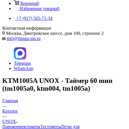
Корзина
0
Избранные товары
0
+7 (917) 565-71-34
Контактная информация
Москва, Дмитровское шоссе, дом 100, строение 2
info@futura-zip.ru
Telegram
WhatsApp
KTM1005A UNOX - Таймер 60 mин
(tm1005a0, ktm004, tm1005a)
Главная
—
Каталог
—
UNOX
Пароконвектоматы
Тестомесы
Печи для