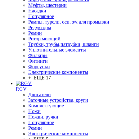
Муфты, шестерни
Насадки
Популярное
Рампы, турели, оси, з/ч для промывки
Редукторы
Ремни
Ротор моющий
Трубки, трубы,патрубки, шланги
Уплотнительные элементы
Фильтры
Фитинги
Форсунки
Электрические компоненты
+ ЕЩЕ 17
RGV
Двигатели
Заточные устройства, круги
Комплектующие
Ножи
Ножки, ручки
Популярное
Ремни
Электрические компоненты