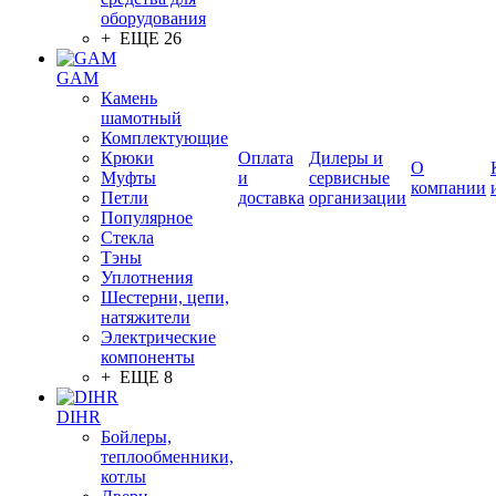
оборудования
+ ЕЩЕ 26
GAM
Камень
шамотный
Комплектующие
Крюки
Оплата
Дилеры и
О
Муфты
и
сервисные
компании
Петли
доставка
организации
Популярное
Стекла
Тэны
Уплотнения
Шестерни, цепи,
натяжители
Электрические
компоненты
+ ЕЩЕ 8
DIHR
Бойлеры,
теплообменники,
котлы