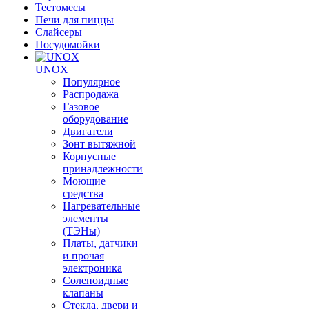
Тестомесы
Печи для пиццы
Слайсеры
Посудомойки
UNOX
Популярное
Распродажа
Газовое
оборудование
Двигатели
Зонт вытяжной
Корпусные
принадлежности
Моющие
средства
Нагревательные
элементы
(ТЭНы)
Платы, датчики
и прочая
электроника
Соленоидные
клапаны
Стекла, двери и