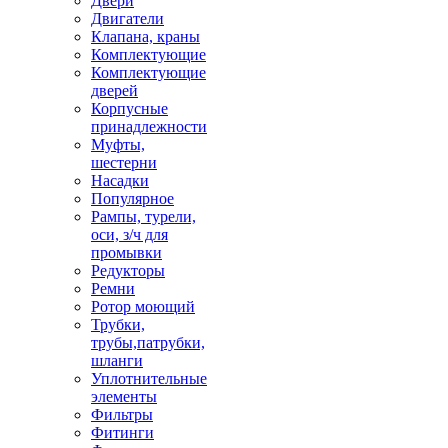
Двери
Двигатели
Клапана, краны
Комплектующие
Комплектующие
дверей
Корпусные
принадлежности
Муфты,
шестерни
Насадки
Популярное
Рампы, турели,
оси, з/ч для
промывки
Редукторы
Ремни
Ротор моющий
Трубки,
трубы,патрубки,
шланги
Уплотнительные
элементы
Фильтры
Фитинги