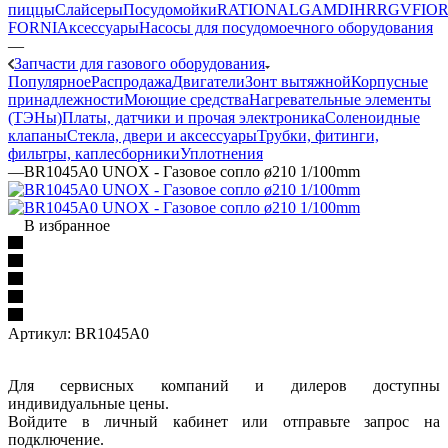
пиццы
Слайсеры
Посудомойки
RATIONAL
GAM
DIHR
RGV
FIOR
FORNI
Аксессуары
Насосы для посудомоечного оборудования
—
Запчасти для газового оборудования
Популярное
Распродажа
Двигатели
Зонт вытяжной
Корпусные
принадлежности
Моющие средства
Нагревательные элементы
(ТЭНы)
Платы, датчики и прочая электроника
Соленоидные
клапаны
Стекла, двери и аксессуары
Трубки, фитинги,
фильтры, каплесборники
Уплотнения
—
BR1045A0 UNOX - Газовое сопло ø210 1/100mm
В избранное
Артикул:
BR1045A0
Для сервисных компаний и дилеров доступны
индивидуальные цены.
Войдите в личный кабинет или отправьте запрос на
подключение.