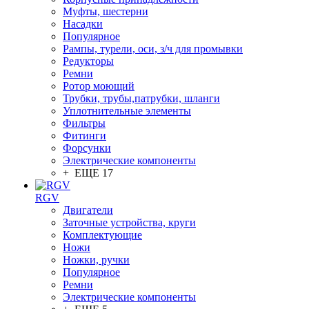
Муфты, шестерни
Насадки
Популярное
Рампы, турели, оси, з/ч для промывки
Редукторы
Ремни
Ротор моющий
Трубки, трубы,патрубки, шланги
Уплотнительные элементы
Фильтры
Фитинги
Форсунки
Электрические компоненты
+ ЕЩЕ 17
RGV
Двигатели
Заточные устройства, круги
Комплектующие
Ножи
Ножки, ручки
Популярное
Ремни
Электрические компоненты