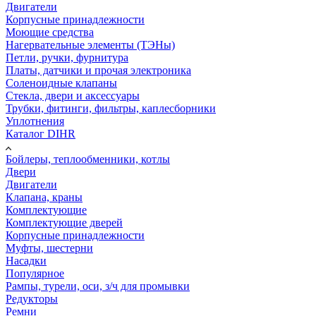
Двигатели
Корпусные принадлежности
Моющие средства
Нагервательные элементы (ТЭНы)
Петли, ручки, фурнитура
Платы, датчики и прочая электроника
Соленоидные клапаны
Стекла, двери и аксессуары
Трубки, фитинги, фильтры, каплесборники
Уплотнения
Каталог DIHR
Бойлеры, теплообменники, котлы
Двери
Двигатели
Клапана, краны
Комплектующие
Комплектующие дверей
Корпусные принадлежности
Муфты, шестерни
Насадки
Популярное
Рампы, турели, оси, з/ч для промывки
Редукторы
Ремни