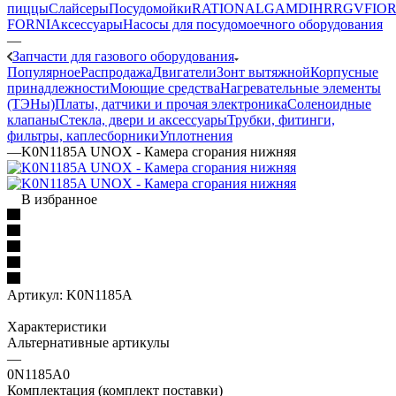
пиццы
Слайсеры
Посудомойки
RATIONAL
GAM
DIHR
RGV
FIOR
FORNI
Аксессуары
Насосы для посудомоечного оборудования
—
Запчасти для газового оборудования
Популярное
Распродажа
Двигатели
Зонт вытяжной
Корпусные
принадлежности
Моющие средства
Нагревательные элементы
(ТЭНы)
Платы, датчики и прочая электроника
Соленоидные
клапаны
Стекла, двери и аксессуары
Трубки, фитинги,
фильтры, каплесборники
Уплотнения
—
K0N1185A UNOX - Камера сгорания нижняя
В избранное
Артикул:
K0N1185A
Характеристики
Альтернативные артикулы
—
0N1185A0
Комплектация (комплект поставки)