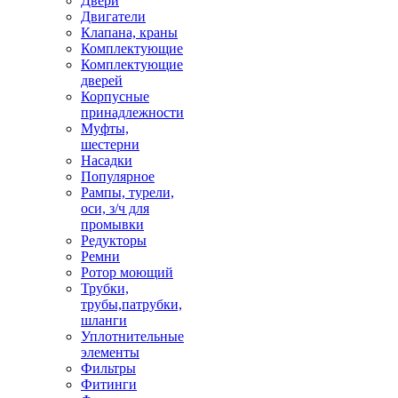
Двери
Двигатели
Клапана, краны
Комплектующие
Комплектующие
дверей
Корпусные
принадлежности
Муфты,
шестерни
Насадки
Популярное
Рампы, турели,
оси, з/ч для
промывки
Редукторы
Ремни
Ротор моющий
Трубки,
трубы,патрубки,
шланги
Уплотнительные
элементы
Фильтры
Фитинги