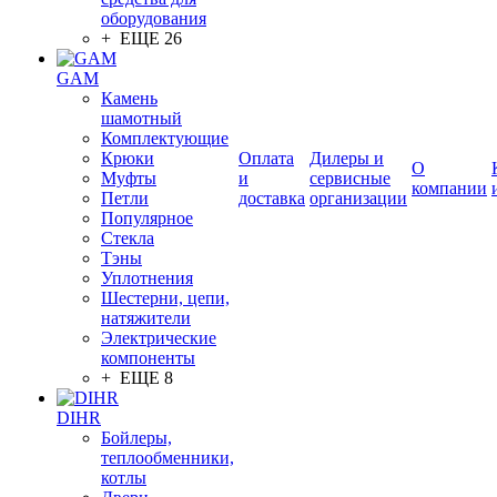
оборудования
+ ЕЩЕ 26
GAM
Камень
шамотный
Комплектующие
Крюки
Оплата
Дилеры и
О
Муфты
и
сервисные
компании
Петли
доставка
организации
Популярное
Стекла
Тэны
Уплотнения
Шестерни, цепи,
натяжители
Электрические
компоненты
+ ЕЩЕ 8
DIHR
Бойлеры,
теплообменники,
котлы