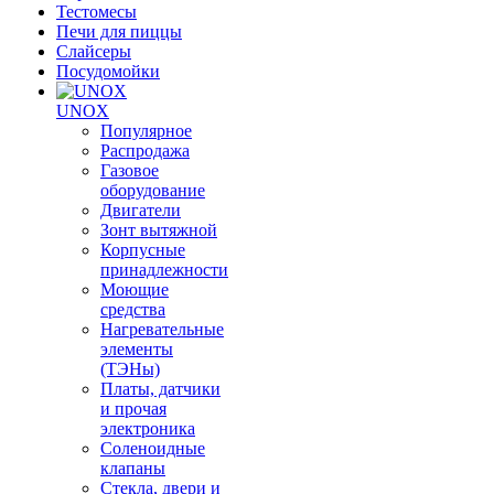
Тестомесы
Печи для пиццы
Слайсеры
Посудомойки
UNOX
Популярное
Распродажа
Газовое
оборудование
Двигатели
Зонт вытяжной
Корпусные
принадлежности
Моющие
средства
Нагревательные
элементы
(ТЭНы)
Платы, датчики
и прочая
электроника
Соленоидные
клапаны
Стекла, двери и