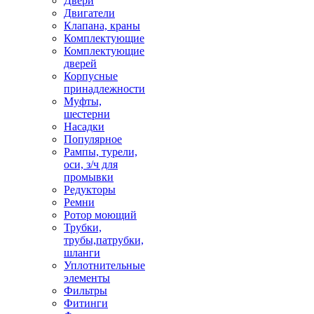
Двери
Двигатели
Клапана, краны
Комплектующие
Комплектующие
дверей
Корпусные
принадлежности
Муфты,
шестерни
Насадки
Популярное
Рампы, турели,
оси, з/ч для
промывки
Редукторы
Ремни
Ротор моющий
Трубки,
трубы,патрубки,
шланги
Уплотнительные
элементы
Фильтры
Фитинги