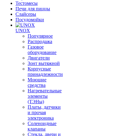
Тестомесы
Печи для пиццы
Слайсеры
Посудомойки
UNOX
Популярное
Распродажа
Газовое
оборудование
Двигатели
Зонт вытяжной
Корпусные
принадлежности
Моющие
средства
Нагревательные
элементы
(ТЭНы)
Платы, датчики
и прочая
электроника
Соленоидные
клапаны
Стекла, двери и