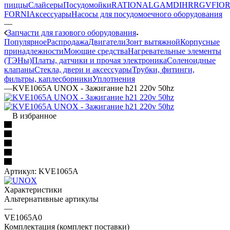
пиццы
Слайсеры
Посудомойки
RATIONAL
GAM
DIHR
RGV
FIOR
FORNI
Аксессуары
Насосы для посудомоечного оборудования
—
Запчасти для газового оборудования
Популярное
Распродажа
Двигатели
Зонт вытяжной
Корпусные
принадлежности
Моющие средства
Нагревательные элементы
(ТЭНы)
Платы, датчики и прочая электроника
Соленоидные
клапаны
Стекла, двери и аксессуары
Трубки, фитинги,
фильтры, каплесборники
Уплотнения
—
KVE1065A UNOX - Зажигание h21 220v 50hz
В избранное
Артикул:
KVE1065A
Характеристики
Альтернативные артикулы
—
VE1065A0
Комплектация (комплект поставки)