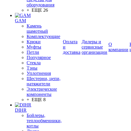
оборудования
+ ЕЩЕ 26
GAM
Камень
шамотный
Комплектующие
Крюки
Оплата
Дилеры и
О
Муфты
и
сервисные
компании
Петли
доставка
организации
Популярное
Стекла
Тэны
Уплотнения
Шестерни, цепи,
натяжители
Электрические
компоненты
+ ЕЩЕ 8
DIHR
Бойлеры,
теплообменники,
котлы