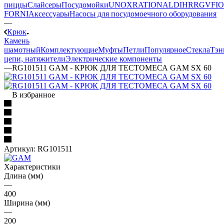
пиццы
Слайсеры
Посудомойки
UNOX
RATIONAL
DIHR
RGV
FIO
FORNI
Аксессуары
Насосы для посудомоечного оборудования
—
Крюк
Камень
шамотный
Комплектующие
Муфты
Петли
Популярное
Стекла
Тэн
цепи, натяжители
Электрические компоненты
—
RG101511 GAM - КРЮК ДЛЯ ТЕСТОМЕСА GAM SX 60
В избранное
Артикул:
RG101511
Характеристики
Длина (мм)
—
400
Ширина (мм)
—
200