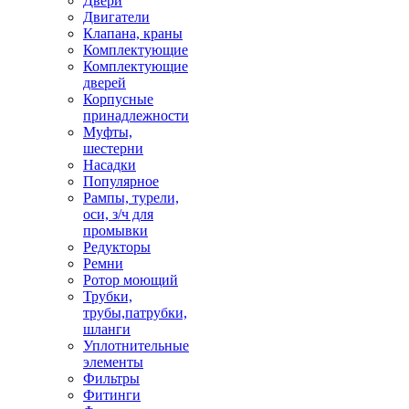
Двери
Двигатели
Клапана, краны
Комплектующие
Комплектующие
дверей
Корпусные
принадлежности
Муфты,
шестерни
Насадки
Популярное
Рампы, турели,
оси, з/ч для
промывки
Редукторы
Ремни
Ротор моющий
Трубки,
трубы,патрубки,
шланги
Уплотнительные
элементы
Фильтры
Фитинги