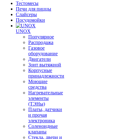
Тестомесы
Печи для пиццы
Слайсеры
Посудомойки
UNOX
Популярное
Распродажа
Газовое
оборудование
Двигатели
Зонт вытяжной
Корпусные
принадлежности
Моющие
средства
Нагревательные
элементы
(ТЭНы)
Платы, датчики
и прочая
электроника
Соленоидные
клапаны
Стекла, двери и