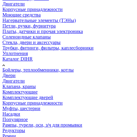
Двигатели
Корпусные принадлежности
Моющие средства
Нагервательные элементы (ТЭНы)
Петли, ручки, фурнитура
Платы, датчики и прочая электроника
Соленоидные клапаны
Стекла, двери и аксессуары
Трубки, фитинги, фильтры, каплесборники
Уплотнения
Каталог DIHR
Бойлеры, теплообменники, котлы
Двери
Двигатели
Клапана, краны
Комплектующие
Комплектующие дверей
Корпусные принадлежности
Муфты, шестерни
Насадки
Популярное
Рампы, турели, оси, з/ч для промывки
Редукторы
Ремни