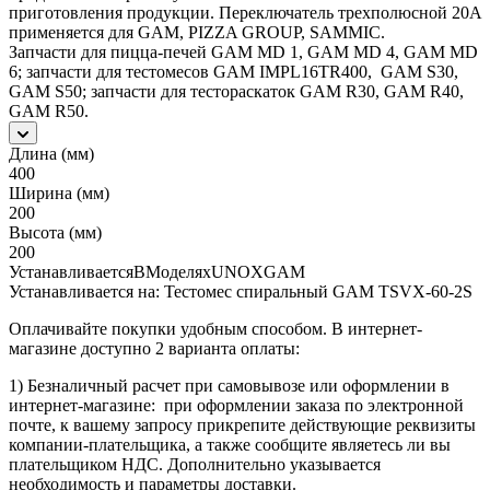
приготовления продукции. Переключатель трехполюсной 20A
применяется для GAM, PIZZA GROUP, SAMMIC.
Запчасти для пицца-печей GAM MD 1, GAM MD 4, GAM MD
6; запчасти для тестомесов GAM IMPL16TR400, GAM S30,
GAM S50; запчасти для тестораскаток GAM R30, GAM R40,
GAM R50.
Длина (мм)
400
Ширина (мм)
200
Высота (мм)
200
УстанавливаетсяВМоделяхUNOXGAM
Устанавливается на: Тестомес спиральный GAM TSVX-60-2S
Оплачивайте покупки удобным способом. В интернет-
магазине доступно 2 варианта оплаты:
1) Безналичный расчет при самовывозе или оформлении в
интернет-магазине: при оформлении заказа по электронной
почте, к вашему запросу прикрепите действующие реквизиты
компании-плательщика, а также сообщите являетесь ли вы
плательщиком НДС. Дополнительно указывается
необходимость и параметры доставки.